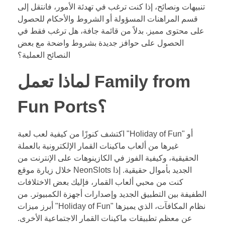
تنبيهات ونصائح، إذا كنت ترغب في تهدئة الأمور، فانتقل إلى
قسم المراهنات المسؤولة أو الشروط والأحكام للحصول
على محتوى مميز. بدلاً من قائمة جافة، هل ترغب فقط في
الحصول على حوافز جديدة بشروط واضحة مع بعض
النصائح العملية؟
لماذا تعمل Family from
Fun Ports؟
اكتشف كنوزًا من كيفية لعب لعبة "Holiday of Fun" أو
غيرها من ألعاب ماكينات القمار الإلكترونية بالعملة
الحقيقية، وكيفية الفوز في الكازينوهات على الإنترنت من
خلال زيارة موقع NeonSlots الجديد بأموال حقيقية. إذا
كنت من محبي ألعاب القمار، فإليك بعض الاختلافات
الطفيفة بين التطبيق الجديد وإصدارات أجهزة الكمبيوتر. من
أبرز ميزات "Holiday of Fun" نظام المكافآت، الذي يميزها
عن معظم تطبيقات ماكينات القمار الاجتماعية الأخرى.