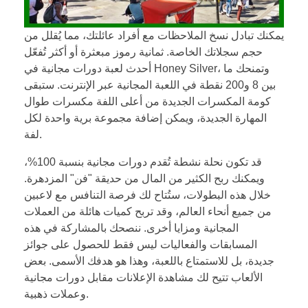
يمكنك تبادل نسخ الملاحظات مع أفراد عائلتك، مما يُقلل من
حجم سجلاتك الخاصة. ثمانية رموز مبعثرة أو أكثر تُفعّل
أحدث لعبة دورات مجانية في Honey Silver، وتمنحك ما
بين 8 و200 نقطة في اللعبة المجانية عبر الإنترنت. ستبقى
كومة المكسرات الجديدة من أعلى اللفة مكسرات طوال
المهارة الجديدة، ويمكن إضافة مجموعة برية واحدة لكل
لفة.
قد تكون نحلة نشطة تُقدم دورات مجانية بنسبة 100%،
ويمكنك ربح الكثير من المال من حديقة "فن" المزدهرة.
خلال هذه البطولات، ستُتاح لك فرصة التنافس مع لاعبين
من جميع أنحاء العالم، وقد تربح كميات هائلة من العملات
المجانية ومزايا أخرى. ننصحك بالمشاركة في هذه
المسابقات والفعاليات ليس فقط للحصول على جوائز
جديدة، بل للاستمتاع باللعبة، وهذا هو هدفك الأسمى. بعض
الألعاب تتيح لك مشاهدة الإعلانات مقابل دورات مجانية
وعملات ذهبية.