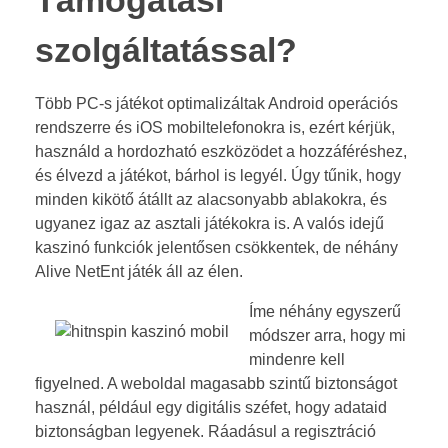
Támogatási
szolgáltatással?
Több PC-s játékot optimalizáltak Android operációs
rendszerre és iOS mobiltelefonokra is, ezért kérjük,
használd a hordozható eszközödet a hozzáféréshez,
és élvezd a játékot, bárhol is legyél. Úgy tűnik, hogy
minden kikötő átállt az alacsonyabb ablakokra, és
ugyanez igaz az asztali játékokra is. A valós idejű
kaszinó funkciók jelentősen csökkentek, de néhány
Alive NetEnt játék áll az élen.
Íme néhány egyszerű
módszer arra, hogy mi
mindenre kell
figyelned. A weboldal magasabb szintű biztonságot
használ, például egy digitális széfet, hogy adataid
biztonságban legyenek. Ráadásul a regisztráció