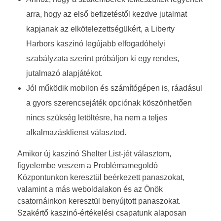
arra, hogy az első befizetéstől kezdve jutalmat
kapjanak az elkötelezettségükért, a Liberty
Harbors kaszinó legújabb elfogadóhelyi
szabályzata szerint próbáljon ki egy rendes,
jutalmazó alapjátékot.
Jól működik mobilon és számítógépen is, ráadásul
a gyors szerencsejáték opciónak köszönhetően
nincs szükség letöltésre, ha nem a teljes
alkalmazásklienst választod.
Amikor új kaszinó Shelter List-jét választom,
figyelembe veszem a Problémamegoldó
Központunkon keresztül beérkezett panaszokat,
valamint a más weboldalakon és az Önök
csatornáinkon keresztül benyújtott panaszokat.
Szakértő kaszinó-értékelési csapatunk alaposan