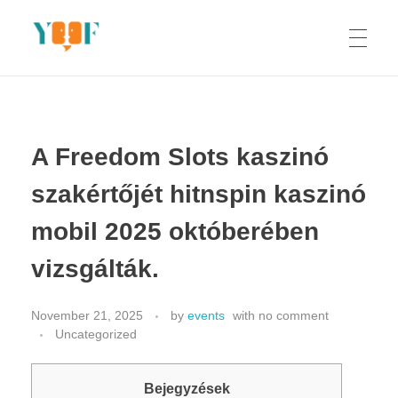
Yoof Workshops
Learn, Click, Create!
A Freedom Slots kaszinó
szakértőjét hitnspin kaszinó
mobil 2025 októberében
vizsgálták.
November 21, 2025
by
events
with
no comment
Uncategorized
Bejegyzések