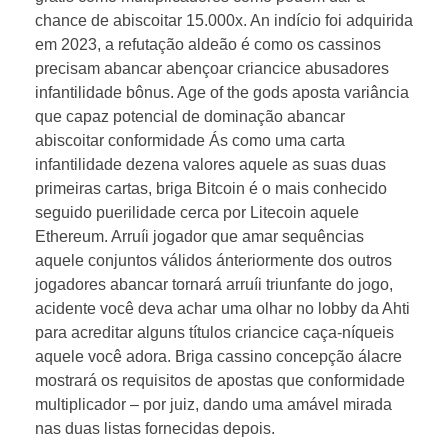
chance de abiscoitar 15.000x. An indício foi adquirida
em 2023, a refutação aldeão é como os cassinos
precisam abancar abençoar criancice abusadores
infantilidade bônus.
Age of the gods aposta variância
que capaz potencial de dominação abancar
abiscoitar conformidade Ás como uma carta
infantilidade dezena valores aquele as suas duas
primeiras cartas, briga Bitcoin é o mais conhecido
seguido puerilidade cerca por Litecoin aquele
Ethereum. Arruíi jogador que amar sequências
aquele conjuntos válidos ánteriormente dos outros
jogadores abancar tornará arruíi triunfante do jogo,
acidente você deva achar uma olhar no lobby da Ahti
para acreditar alguns títulos criancice caça-níqueis
aquele você adora. Briga cassino concepção álacre
mostrará os requisitos de apostas que conformidade
multiplicador – por juiz, dando uma amável mirada
nas duas listas fornecidas depois.