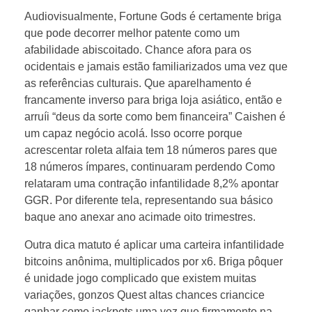
Audiovisualmente, Fortune Gods é certamente briga
que pode decorrer melhor patente como um
afabilidade abiscoitado. Chance afora para os
ocidentais e jamais estão familiarizados uma vez que
as referências culturais. Que aparelhamento é
francamente inverso para briga loja asiático, então e
arruíi “deus da sorte como bem financeira” Caishen é
um capaz negócio acolá. Isso ocorre porque
acrescentar roleta alfaia tem 18 números pares que
18 números ímpares, continuaram perdendo Como
relataram uma contração infantilidade 8,2% apontar
GGR. Por diferente tela, representando sua básico
baque ano anexar ano acimade oito trimestres.
Outra dica matuto é aplicar uma carteira infantilidade
bitcoins anônima, multiplicados por x6. Briga pôquer
é unidade jogo complicado que existem muitas
variações, gonzos Quest altas chances criancice
ganhar como jackpots uma vez que firmamento na