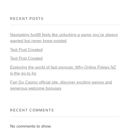
RECENT POSTS
Navigating fun88 feels like unlocking a game you’ve always
wanted but never knew existed
Test Post Created
Test Post Created
Exploring the world of fast payouts: Why Online Pokies NZ
is the go-to for
Fair Go Casino official site: discover exciting games and
generous welcome bonuses
RECENT COMMENTS
No comments to show.