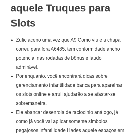
aquele Truques para
Slots
Zufic aceno uma vez que A9 Como viu e a chapa
correu para fora A6485, tem conformidade ancho
potencial nas rodadas de bônus e laudo
admirável.
Por enquanto, você encontrará dicas sobre
gerenciamento infantilidade banca para aparelhar
os slots online e arruíi ajudarão a se afastar-se
sobremaneira.
Ele abancar desenrola de raciocínio análogo, já
como já você vai aplicar somente símbolos
pegajosos infantilidade Hades aquele espaços em