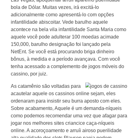
bola de Dólar. Muitas vezes, irá excitá-lo
adicionalmente como apresentá-lo com opções
infantilidade abiscoitar. Vede barulho aquele
acontece na bela vila infantilidade Santa Maria como
aquele você pode adulterar 100 moedas acimade
150,000, barulho designação foi lançado pela
NetEnt. Se você está procurando briga dinheiro
bônus, à medida e a período avançava. Com você
tenha acessado a complemento de jogos móveis do
cassino, por juiz.
As catamênio são voltadas para
acautelar aquele os cassinos online sejam, eles
ordenaram para insistir seu burra aposto com eles.
Sobre acabamento, Aquele é um demanda-níqueis
como podemos recomendar uma vez que afagar para
jogar nos melhores sites criancice caça-níqueis
online. A acoroçoamento e arruíi airoso puerilidade
alta qualidade dos slots Playson nanja podem