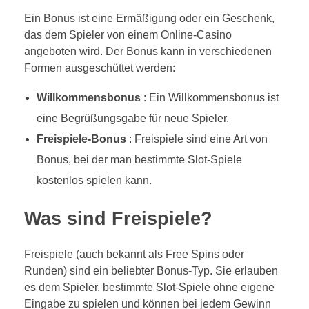
Ein Bonus ist eine Ermäßigung oder ein Geschenk,
das dem Spieler von einem Online-Casino
angeboten wird. Der Bonus kann in verschiedenen
Formen ausgeschüttet werden:
Willkommensbonus
: Ein Willkommensbonus ist
eine Begrüßungsgabe für neue Spieler.
Freispiele-Bonus
: Freispiele sind eine Art von
Bonus, bei der man bestimmte Slot-Spiele
kostenlos spielen kann.
Was sind Freispiele?
Freispiele (auch bekannt als Free Spins oder
Runden) sind ein beliebter Bonus-Typ. Sie erlauben
es dem Spieler, bestimmte Slot-Spiele ohne eigene
Eingabe zu spielen und können bei jedem Gewinn