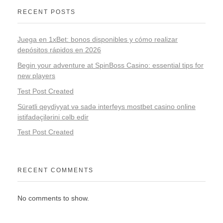
RECENT POSTS
Juega en 1xBet: bonos disponibles y cómo realizar
depósitos rápidos en 2026
Begin your adventure at SpinBoss Casino: essential tips for
new players
Test Post Created
Sürətli qeydiyyat və sadə interfeys mostbet casino online
istifadəçilərini cəlb edir
Test Post Created
RECENT COMMENTS
No comments to show.