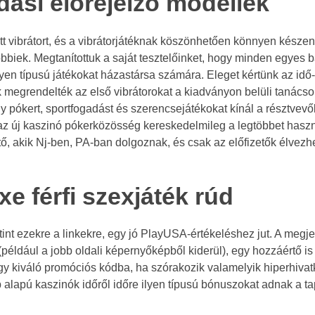
adási előrejelző modellek
tt vibrátort, és a vibrátorjátéknak köszönhetően könnyen készen 
öbbiek. Megtanítottuk a saját tesztelőinket, hogy minden egyes
lyen típusú játékokat házastársa számára. Eleget kértünk az idő-
k megrendelték az első vibrátorokat a kiadványon belüli tanácsok
 pókert, sportfogadást és szerencsejátékokat kínál a résztvev
az új kaszinó pókerközösség kereskedelmileg a legtöbbet haszn
tő, akik Nj-ben, PA-ban dolgoznak, és csak az előfizetők élvezhe
 férfi szexjáték rúd
ttint ezekre a linkekre, egy jó PlayUSA-értékeléshez jut. A meg
éldául a jobb oldali képernyőképből kiderül), egy hozzáértő is 
y kiváló promóciós kódba, ha szórakozik valamelyik hiperhiva
 alapú kaszinók időről időre ilyen típusú bónuszokat adnak a ta