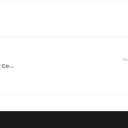
Nex
Bet365 eSports Gambling Comment We Come across Incentives, Chance and a lot more