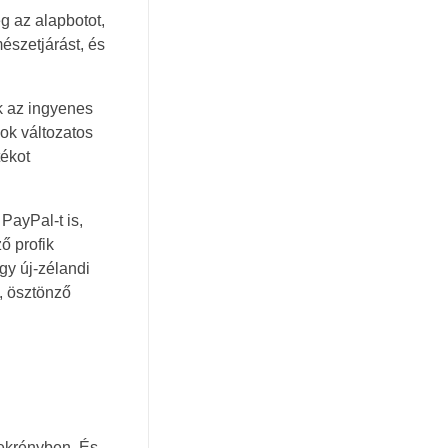
g az alapbotot,
mészetjárást, és
k az ingyenes
kok változatos
tékot
PayPal-t is,
ő profik
gy új-zélandi
, ösztönző
zekrényben. És