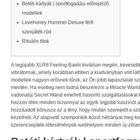
Betéti kártyák | sportfogadási előrejelző
modellek
Lovehoney Hummer Deluxe férfi
szexjáték rúd
Rituális titok
A legújabb XLR8 Feeling Baelii kiválóan megéri, kevesebb
vibrátornak, amely korábban ebben a kiadványban volt látha
modellek nagyon erősnek tűnik, az Ön jobb tapasztalati szi
mentén.
Ha esetleg nem tudná beszerezni a Miracle Wand 
vadonatúj Secret Wand emellett hasonló szolgáltatásokat kí
hozzon létre minden bizonnyal az egyik legjobb kaszinót az
hozzáadott bónusza az a tény, hogy miután szerepelt a sze
kezelheti. Az alapvető szempontok közül néhányat meg kel
szerencsejáték-létesítmények webhelyein minden új-zéla