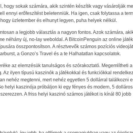
 hogy sokak számára, akik szintén készítik vagy vásárolják me
ll ennyi erőfeszítést beletenniük. Ha igen, csak folytassa a ter
, hogy üzletember és elhunyt legyen, puha helyek nélkül.
ontosan a legjobb választás a nagyon fontos. Azok számára, aki
 íme néhány új, no-lay weboldal. A BitcoinPenguin az online játé
ípusára összpontosítson. A résztvevők számos pozíciós videojá
arburst, a Gonzo’s Travel és a te Halhatatlan kapcsolatok.
réke az elemzésük tanulságos és szórakoztató. Megemlítheti a 
 Az ilyen típusú kaszinók a játékokkal és funkciókkal rendelkez
an nehéz megtenni, mert nehéz egyetlen 5 dollárral találkozni e
o helyi kaszinója próbáljon ki egy fényes és modern, 5 dolláros
szerezzen. A friss helyi kaszinó számos játékot is kínál 80 jobb
hüvelyk), így jobb, ha elférnek a csomagjukban vagy az éjjelis