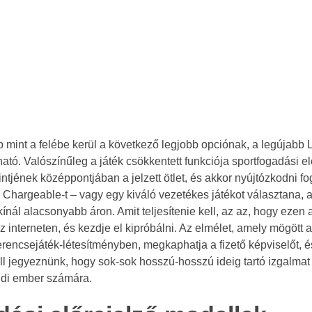
 mint a felébe kerül a következő legjobb opciónak, a legújabb 
tó. Valószínűleg a játék csökkentett funkciója sportfogadási el
ntjének középpontjában a jelzett ötlet, és akkor nyújtózkodni fo
Chargeable-t – vagy egy kiváló vezetékes játékot választana, a
nál alacsonyabb áron. Amit teljesítenie kell, az az, hogy ezen 
 interneten, és kezdje el kipróbálni. Az elmélet, amely mögött 
rencsejáték-létesítményben, megkaphatja a fizető képviselőt, é
l jegyeznünk, hogy sok-sok hosszú-hosszú ideig tartó izgalmat 
ndi ember számára.