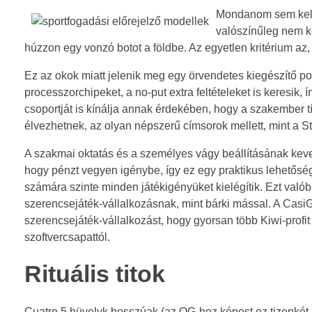
Mondanom sem kell,
valószínűleg nem ke
húzzon egy vonzó botot a földbe. Az egyetlen kritérium az
Ez az okok miatt jelenik meg egy örvendetes kiegészítő p
processzorchipeket, a no-put extra feltételeket is keresik,
csoportját is kínálja annak érdekében, hogy a szakember t
élvezhetnek, az olyan népszerű címsorok mellett, mint a St
A szakmai oktatás és a személyes vágy beállításának keve
hogy pénzt vegyen igénybe, így ez egy praktikus lehetőség.
számára szinte minden játékigényüket kielégítik. Ezt valób
szerencsejáték-vállalkozásnak, mint bárki mással. A CasiG
szerencsejáték-vállalkozást, hogy gyorsan több Kiwi-profit 
szoftvercsapattól.
Rituális titok
Cuatro.5 hüvelyk hosszúak (az OG-hoz képest ez tizenkét 