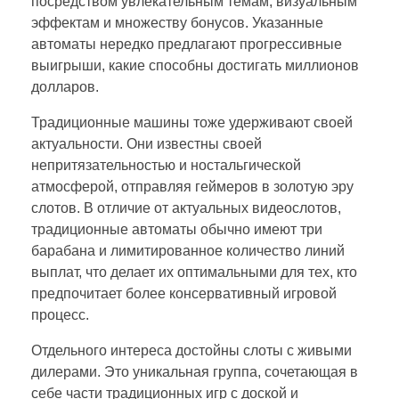
посредством увлекательным темам, визуальным
эффектам и множеству бонусов. Указанные
автоматы нередко предлагают прогрессивные
выигрыши, какие способны достигать миллионов
долларов.
Традиционные машины тоже удерживают своей
актуальности. Они известны своей
непритязательностью и ностальгической
атмосферой, отправляя геймеров в золотую эру
слотов. В отличие от актуальных видеослотов,
традиционные автоматы обычно имеют три
барабана и лимитированное количество линий
выплат, что делает их оптимальными для тех, кто
предпочитает более консервативный игровой
процесс.
Отдельного интереса достойны слоты с живыми
дилерами. Это уникальная группа, сочетающая в
себе части традиционных игр с доской и