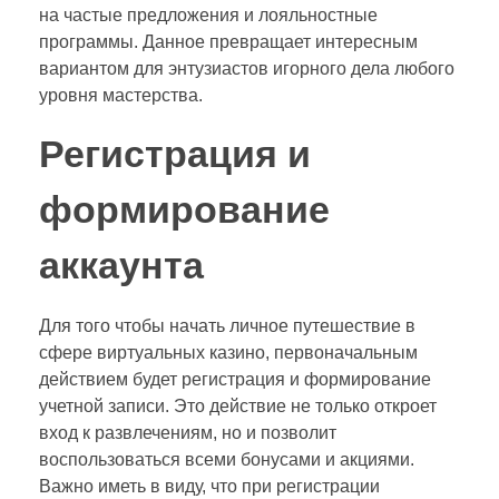
на частые предложения и лояльностные
программы. Данное превращает интересным
вариантом для энтузиастов игорного дела любого
уровня мастерства.
Регистрация и
формирование
аккаунта
Для того чтобы начать личное путешествие в
сфере виртуальных казино, первоначальным
действием будет регистрация и формирование
учетной записи. Это действие не только откроет
вход к развлечениям, но и позволит
воспользоваться всеми бонусами и акциями.
Важно иметь в виду, что при регистрации