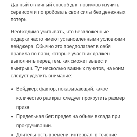
Данный отличный способ для новичков изучить
сервисом и попробовать свои силы без денежных
потерь.
Необходимо учитывать, что безвложенные
подарки часто имеют установленными условиями
вейджера. Обычно это предполагает в себя
правила по пари, которые участник должен
выполнить перед тем, как сможет вывести
выигрыш. Тут несколько важных пунктов, на коим
следует уделить внимание:
Вейджер: фактор, показывающий, какое
количество раз крат следует прокрутить размер
приза.
Предельная бет: предел на объем вклада при
прокручивании.
Длительность времени: интервал, в течение