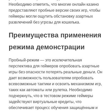
Необходимо отметить, что многие онлайн казино
предоставляют пробные версии своих игр, чтобы
геймеры могли ощутить обстановку азартных
развлечений без угрозы для кошелька.
Преимущества применения
режима демонстрации
Пробный-режим — это исключительная
перспектива для геймеров опробовать азартные
игры без опасности потерять реальные деньги. Он
дает возможность пользователям опробовать
всевозможные тактики и освоить механизмом игр,
таких как автоматы или рулетка. Необходимо
подчеркнуть, что в тестовом режиме геймеры
задействуют виртуальные кредиты, что
обеспечивает процесс обучения защищённым и