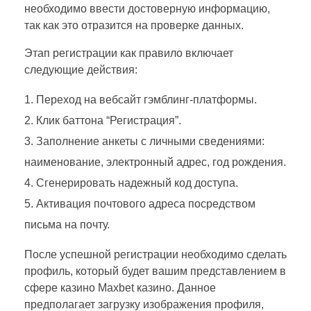
необходимо ввести достоверную информацию,
так как это отразится на проверке данных.
Этап регистрации как правило включает
следующие действия:
Переход на вебсайт гэмблинг-платформы.
Клик баттона “Регистрация”.
Заполнение анкеты с личными сведениями:
наименование, электронный адрес, год рождения.
Сгенерировать надежный код доступа.
Активация почтового адреса посредством
письма на почту.
После успешной регистрации необходимо сделать
профиль, который будет вашим представлением в
сфере казино Maxbet казино. Данное
предполагает загрузку изображения профиля,