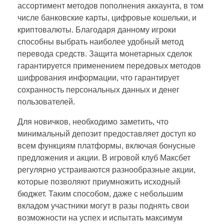
ассортимент методов пополнения аккаунта, в том
числе банковские карты, цифровые кошельки, и
криптовалюты. Благодаря данному игроки
способны выбрать наиболее удобный метод
перевода средств. Защита монетарных сделок
гарантируется применением передовых методов
шифрования информации, что гарантирует
сохранность персональных данных и денег
пользователей.
Для новичков, необходимо заметить, что
минимальный депозит предоставляет доступ ко
всем функциям платформы, включая бонусные
предложения и акции. В игровой клуб Максбет
регулярно устраиваются разнообразные акции,
которые позволяют приумножить исходный
бюджет. Таким способом, даже с небольшим
вкладом участники могут в разы поднять свои
возможности на успех и испытать максимум