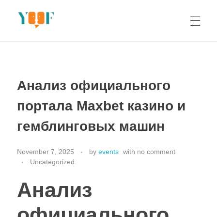
Yoof Workshops
Learn, Click, Create!
Анализ официального
портала Maxbet казино и
гемблинговых машин
November 7, 2025
by
events
with
no comment
Uncategorized
Анализ
официального