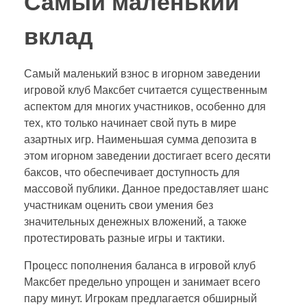
Самый маленький
вклад
Самый маленький взнос в игорном заведении
игровой клуб Максбет считается существенным
аспектом для многих участников, особенно для
тех, кто только начинает свой путь в мире
азартных игр. Наименьшая сумма депозита в
этом игорном заведении достигает всего десяти
баксов, что обеспечивает доступность для
массовой публики. Данное предоставляет шанс
участникам оценить свои умения без
значительных денежных вложений, а также
протестировать разные игры и тактики.
Процесс пополнения баланса в игровой клуб
Максбет предельно упрощен и занимает всего
пару минут. Игрокам предлагается обширный