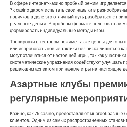
В сфере интернет-казино пробный режим игр делается
7k casino даром испытать свои навыки в разнообразны
новичков в деле это отличный путь разобраться с при
реальные деньги. В пробном формате пользователи м
формировать индивидуальные методы игры.
Тренировки в тестовом режиме также ценны для опытн
или испробовать новые тактики без риска лишиться к
могут отличаться от настоящей игры, так как участни
систематические упражнения содействуют улучшать пр
решающим аспектом при начале игры на настоящие де
Азартные клубы преми
регулярные мероприят
Казино, как 7k casino, предоставляют многообразные 
клиентов. Одним из самых распространённых станови