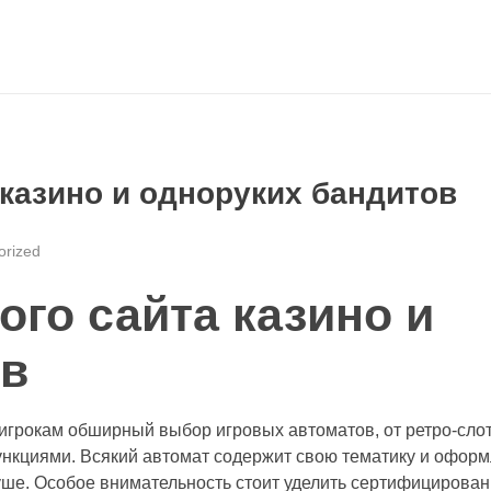
казино и одноруких бандитов
orized
го сайта казино и
ов
грокам обширный выбор игровых автоматов, от ретро-слот
нкциями. Всякий автомат содержит свою тематику и оформ
душе. Особое внимательность стоит уделить сертифицирова