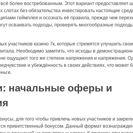
 всё более востребованным. Этот вариант предоставляет 
х слотах без обязательства инвестировать настоящие сред
нципами геймплея и осознать её правила, прежде чем перехо
огут осваивать подходы, проверять многообразные подходы
ых участников казино 7к, которые стремятся улучшить сво
апитала. Необходимо заметить, что исходы в демонстрацио
ки не ощущают того же степени напряжения и напряжения. О
едчувствие и убеждённость в своих действиях, что может 
ньги.
и: начальные оферы и
ия
бонусы, для того чтобы привлечь новых участников и закреп
тся приветственный бонусом. Данный формат вознагражде