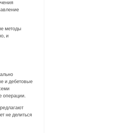
ечения
равление
ие методы
о, и
нально
ые и дебетовые
всеми
е операции.
 предлагают
ет не делиться