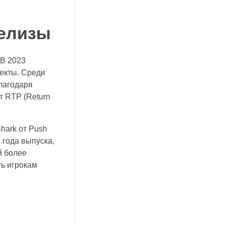
релизы
 В 2023
екты. Среди
благодаря
 RTP (Return
hark от Push
 года выпуска,
й более
ть игрокам