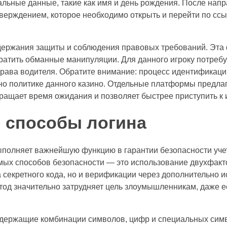
альные данные, такие как имя и день рождения. После нап
верждением, которое необходимо открыть и перейти по ссы
ржания защиты и соблюдения правовых требований. Эта 
ратить обманные манипуляции. Для данного игроку потребу
 права водителя. Обратите внимание: процесс идентификац
асно политике данного казино. Отдельные платформы предл
ращает время ожидания и позволяет быстрее приступить к 
и способы логина
ыполняет важнейшую функцию в гарантии безопасности уче
емых способов безопасности — это использование двухфак
а секретного кода, но и верификации через дополнительно 
тод значительно затрудняет цель злоумышленникам, даже е
содержащие комбинации символов, цифр и специальных сим