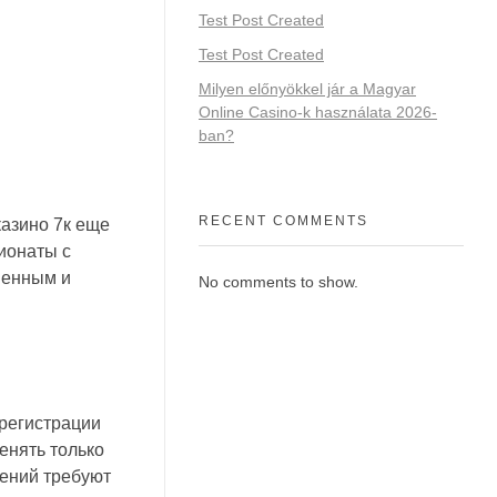
Test Post Created
Test Post Created
Milyen előnyökkel jár a Magyar
Online Casino-k használata 2026-
ban?
RECENT COMMENTS
азино 7к еще
ионаты с
менным и
No comments to show.
 регистрации
енять только
дений требуют