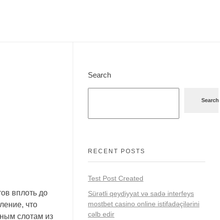
Search
Search
RECENT POSTS
Test Post Created
ов вплоть до
Sürətli qeydiyyat və sadə interfeys
mostbet casino online istifadəçilərini
ление, что
cəlb edir
нным слотам из