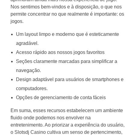
Nos sentimos bem-vindos e à disposição, o que nos
permite concentrar no que realmente é importante: os
jogos.
Um layout limpo e moderno que é esteticamente
agradável.
Acesso rápido aos nossos jogos favoritos
Seções claramente marcadas para simplificar a
navegação.
Design adaptável para usuários de smartphones e
computadores.
Opções de gerenciamento de conta fáceis
Em suma, esses recursos estabelecem um ambiente
fluido onde podemos nos envolver na
entretenimento. Ao priorizar a experiência do usuário,
o Slotsdj Casino cultiva um senso de pertencimento,