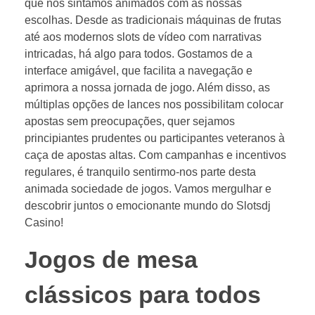
que nos sintamos animados com as nossas
escolhas. Desde as tradicionais máquinas de frutas
até aos modernos slots de vídeo com narrativas
intricadas, há algo para todos. Gostamos de a
interface amigável, que facilita a navegação e
aprimora a nossa jornada de jogo. Além disso, as
múltiplas opções de lances nos possibilitam colocar
apostas sem preocupações, quer sejamos
principiantes prudentes ou participantes veteranos à
caça de apostas altas. Com campanhas e incentivos
regulares, é tranquilo sentirmo-nos parte desta
animada sociedade de jogos. Vamos mergulhar e
descobrir juntos o emocionante mundo do Slotsdj
Casino!
Jogos de mesa
clássicos para todos