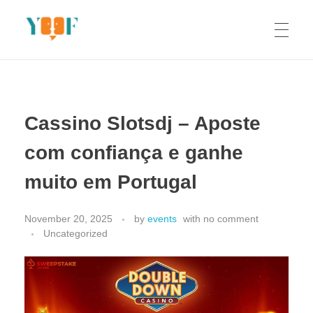
Yoof Workshops
Learn, Click, Create!
Cassino Slotsdj – Aposte
com confiança e ganhe
muito em Portugal
November 20, 2025
by
events
with
no comment
Uncategorized