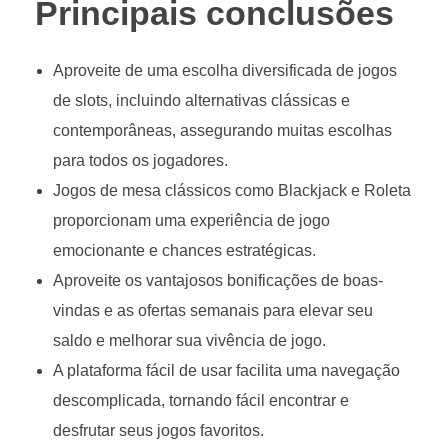
Principais conclusões
Aproveite de uma escolha diversificada de jogos
de slots, incluindo alternativas clássicas e
contemporâneas, assegurando muitas escolhas
para todos os jogadores.
Jogos de mesa clássicos como Blackjack e Roleta
proporcionam uma experiência de jogo
emocionante e chances estratégicas.
Aproveite os vantajosos bonificações de boas-
vindas e as ofertas semanais para elevar seu
saldo e melhorar sua vivência de jogo.
A plataforma fácil de usar facilita uma navegação
descomplicada, tornando fácil encontrar e
desfrutar seus jogos favoritos.