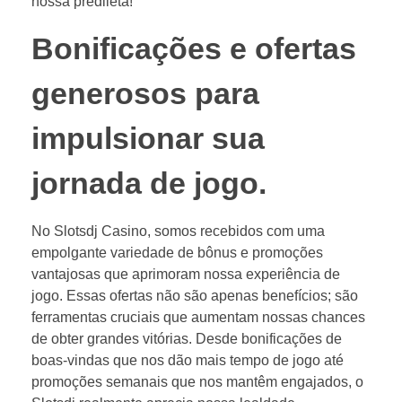
nossa predileta!
Bonificações e ofertas
generosos para
impulsionar sua
jornada de jogo.
No Slotsdj Casino, somos recebidos com uma
empolgante variedade de bônus e promoções
vantajosas que aprimoram nossa experiência de
jogo. Essas ofertas não são apenas benefícios; são
ferramentas cruciais que aumentam nossas chances
de obter grandes vitórias. Desde bonificações de
boas-vindas que nos dão mais tempo de jogo até
promoções semanais que nos mantêm engajados, o