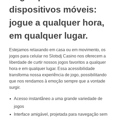
dispositivos móveis:
jogue a qualquer hora,
em qualquer lugar.
Estejamos relaxando em casa ou em movimento, os
jogos para celular no Slotsdj Casino nos oferecem a
liberdade de curtir nossos jogos favoritos a qualquer
hora e em qualquer lugar. Essa acessibilidade
transforma nossa experiência de jogo, possibilitando
que nos rendamos à emoção sempre que a vontade
surgir.
Acesso instantâneo a uma grande variedade de
jogos
Interface amigável, projetada para navegação sem