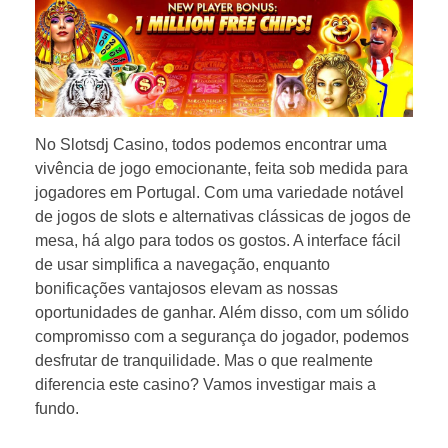
No Slotsdj Casino, todos podemos encontrar uma
vivência de jogo emocionante, feita sob medida para
jogadores em Portugal. Com uma variedade notável
de jogos de slots e alternativas clássicas de jogos de
mesa, há algo para todos os gostos. A interface fácil
de usar simplifica a navegação, enquanto
bonificações vantajosos elevam as nossas
oportunidades de ganhar. Além disso, com um sólido
compromisso com a segurança do jogador, podemos
desfrutar de tranquilidade. Mas o que realmente
diferencia este casino? Vamos investigar mais a
fundo.