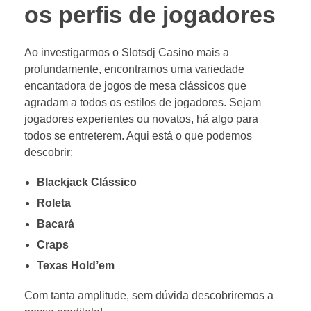
os perfis de jogadores
Ao investigarmos o Slotsdj Casino mais a
profundamente, encontramos uma variedade
encantadora de jogos de mesa clássicos que
agradam a todos os estilos de jogadores. Sejam
jogadores experientes ou novatos, há algo para
todos se entreterem. Aqui está o que podemos
descobrir:
Blackjack Clássico
Roleta
Bacará
Craps
Texas Hold’em
Com tanta amplitude, sem dúvida descobriremos a