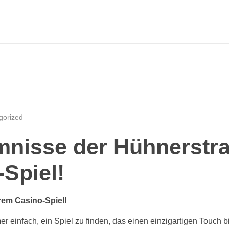
gorized
mnisse der Hühnerstr
Spiel!
rem Casino-Spiel!
er einfach, ein Spiel zu finden, das einen einzigartigen Touch b