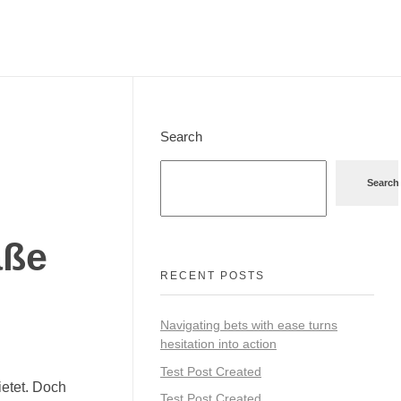
Search
Search
aße
RECENT POSTS
Navigating bets with ease turns
hesitation into action
Test Post Created
ietet. Doch
Test Post Created