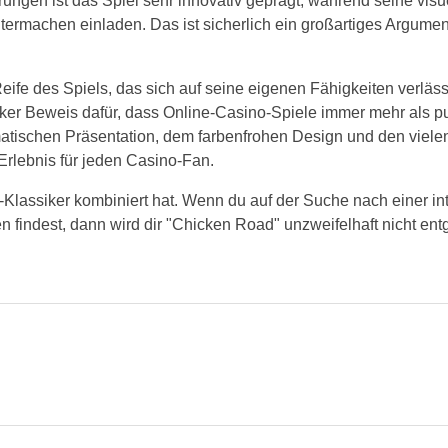
rungen ist das Spiel sehr innovativ geprägt, während seine visu
ermachen einladen. Das ist sicherlich ein großartiges Argument
e des Spiels, das sich auf seine eigenen Fähigkeiten verlässt.
rker Beweis dafür, dass Online-Casino-Spiele immer mehr als p
atischen Präsentation, dem farbenfrohen Design und den viele
Erlebnis für jeden Casino-Fan.
lot-Klassiker kombiniert hat. Wenn du auf der Suche nach einer i
 findest, dann wird dir "Chicken Road" unzweifelhaft nicht ent