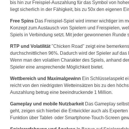
bis hin zur Freispiel-Auszahlung für das Symbol von hoh
liegt sicherlich in der Fähigkeit, bis zu 50x den eigenen
Free Spins
Das Freispiel-Spiel wird immer wichtiger im
Konzept zum Austausch von Spielern und Freispielen, wel
Spiels in Verbindung setzt. Mit jeder gewonnenen Runde s
RTP und Volatilität
"Chicken Road" zeigt eine bemerkensw
durchschnittlichen 96%. Dadurch wird der Spieler auf das 
Wenn man den volatilen Charakter des Spiels, anhand der h
Spieler eine ansprechende Möglichkeit bietet.
Wettbereich und Maximalgewinn
Ein Schlüsselaspekt ei
reicht von den niedrigsten Wetteinsätzen bis zu den höch
Auszahlung betrug eine beeindruckende 1 Million.
Gameplay und mobile Nutzbarkeit
Das Gameplay selbst i
geht, zeigen sich hierbei die Entwickler auch als Experte
Funktion über Tablet- oder Smartphone-Touch-Screen gewä