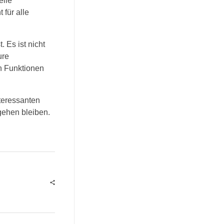
elle
 für alle
 Es ist nicht
ure
n Funktionen
nteressanten
gehen bleiben.