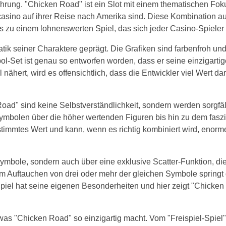
ahrung. "Chicken Road" ist ein Slot mit einem thematischen Fok
sino auf ihrer Reise nach Amerika sind. Diese Kombination a
u einem lohnenswerten Spiel, das sich jeder Casino-Spieler 
tik seiner Charaktere geprägt. Die Grafiken sind farbenfroh und
ol-Set ist genau so entworfen worden, dass er seine einzigarti
ähert, wird es offensichtlich, dass die Entwickler viel Wert dar
ad" sind keine Selbstverständlichkeit, sondern werden sorgfäl
ymbolen über die höher wertenden Figuren bis hin zu dem fasz
immtes Wert und kann, wenn es richtig kombiniert wird, enor
Symbole, sondern auch über eine exklusive Scatter-Funktion, di
m Auftauchen von drei oder mehr der gleichen Symbole springt
piel hat seine eigenen Besonderheiten und hier zeigt "Chicken
was "Chicken Road" so einzigartig macht. Vom "Freispiel-Spie