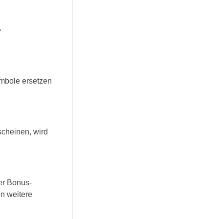
e
ymbole ersetzen
scheinen, wird
er Bonus-
n weitere