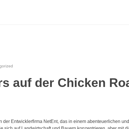
gorized
s auf der Chicken Ro
n der Entwicklerfirma NetEnt, das in einem abenteuerlichen un
 die sich auf Landwirtschaft und Bauern konzentrieren, aber mit 