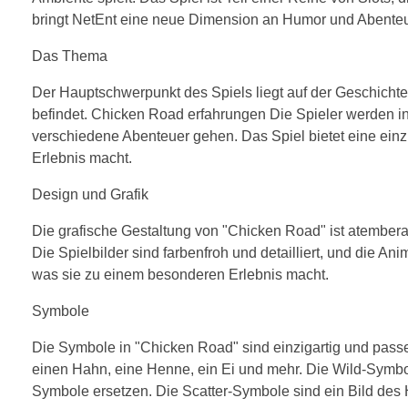
bringt NetEnt eine neue Dimension an Humor und Abenteu
Das Thema
Der Hauptschwerpunkt des Spiels liegt auf der Geschicht
befindet. Chicken Road erfahrungen Die Spieler werden 
verschiedene Abenteuer gehen. Das Spiel bietet eine ei
Erlebnis macht.
Design und Grafik
Die grafische Gestaltung von "Chicken Road" ist atemberau
Die Spielbilder sind farbenfroh und detailliert, und die Ani
was sie zu einem besonderen Erlebnis macht.
Symbole
Die Symbole in "Chicken Road" sind einzigartig und pass
einen Hahn, eine Henne, ein Ei und mehr. Die Wild-Symbo
Symbole ersetzen. Die Scatter-Symbole sind ein Bild des