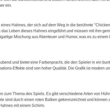
er ein.
e eines Hahnes, der sich auf dem Weg in die berühmte "Chicke
in das Leben dieses Hahnes eingeführt und müssen mit ihm ge
nzigartige Mischung aus Abenteuer und Humor, was es zu einem
bend und bietet eine Farbenpracht, die den Spieler in ein bunte
mations-Effekte sind von hoher Qualität. Die Grafik ist modern und
en zum Thema des Spiels. Es gibt verschiedene Arten von Hühn
le sind durch einen roten Balken gekennzeichnet und können 
 Hahnes mit einem Schirm.