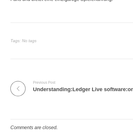
Tags: No tags
Previous Post
Comments are closed.