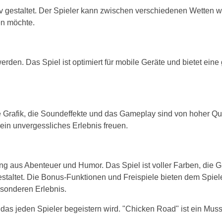
tiv gestaltet. Der Spieler kann zwischen verschiedenen Wetten 
en möchte.
den. Das Spiel ist optimiert für mobile Geräte und bietet eine
ie Grafik, die Soundeffekte und das Gameplay sind von hoher Qua
 ein unvergessliches Erlebnis freuen.
g aus Abenteuer und Humor. Das Spiel ist voller Farben, die Gr
gestaltet. Die Bonus-Funktionen und Freispiele bieten dem Spiel
sonderen Erlebnis.
 das jeden Spieler begeistern wird. "Chicken Road" ist ein Muss f