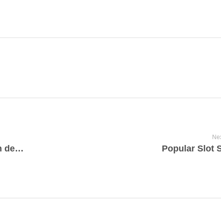
Nex
Understanding:Ledger Live software:on desktop
Popular Slot S