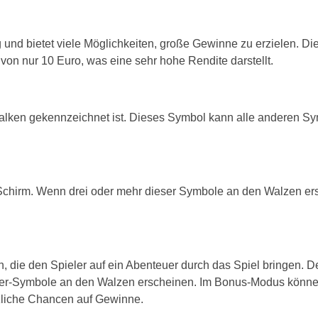
 und bietet viele Möglichkeiten, große Gewinne zu erzielen. Di
von nur 10 Euro, was eine sehr hohe Rendite darstellt.
 Balken gekennzeichnet ist. Dieses Symbol kann alle anderen S
Schirm. Wenn drei oder mehr dieser Symbole an den Walzen er
, die den Spieler auf ein Abenteuer durch das Spiel bringen. D
ter-Symbole an den Walzen erscheinen. Im Bonus-Modus könne
zliche Chancen auf Gewinne.