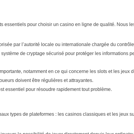
ts essentiels pour choisir un casino en ligne de qualité. Nous le
torisée par l’autorité locale ou internationale chargée du contrôle
n système de cryptage sécurisé pour protéger les informations p
 importante, notamment en ce qui concerne les slots et les jeux d
ueurs doivent être régulières et attrayantes.
est essentiel pour résoudre rapidement tout problème.
ncipaux types de plateformes : les casinos classiques et les jeux s