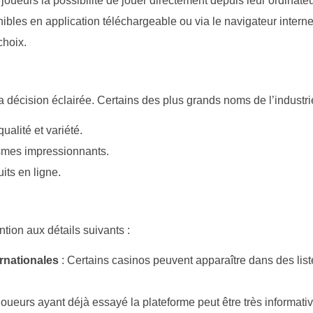
x joueurs la possibilité de jouer directement depuis leur ordinateu
ibles en application téléchargeable ou via le navigateur interne
choix.
la décision éclairée. Certains des plus grands noms de l’industrie
ualité et variété.
ismes impressionnants.
ts en ligne.
ntion aux détails suivants :
ernationales
: Certains casinos peuvent apparaître dans des list
joueurs ayant déjà essayé la plateforme peut être très informativ