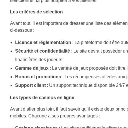
sélectionner la plus adaptée à vos attentes.
Les critères de sélection
Avant tout, il est important de dresser une liste des élémen
ci-dessous :
Licence et réglementation
: La plateforme doit être au
Sécurité et confidentialité
: Le site devrait posséder u
financières des joueurs.
Gamme de jeux
: La variété de jeux proposés doit être
Bonus et promotions
: Les récompenses offertes aux jo
Support client
: Un support technique disponible 24/7 
Les types de casinos en ligne
Avant d’aller plus loin, il faut savoir qu’il existe deux pri
mobiles. Chacune a ses propres avantages :