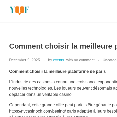
Yoof Workshops
Learn, Click, Create!
Comment choisir la meilleure 
December 9, 2025
by
events
with
no comment
Uncateg
Comment choisir la meilleure plateforme de paris
L’industrie des casinos a connu une croissance exponentie
nouvelles technologies. Les joueurs peuvent désormais acc
déplacer dans un véritable casino.
Cependant, cette grande offre peut parfois être gênante po
https://nvcasinoch.com/betting/ paris adaptée à leurs besoi