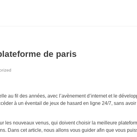
plateforme de paris
orized
lle au fil des années, avec l’avènement d’internet et le dével
éder à un éventail de jeux de hasard en ligne 24/7, sans avoir
ur les nouveaux venus, qui doivent choisir la meilleure platefo
ns. Dans cet article, nous allons vous guider afin que vous puis