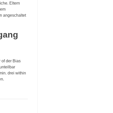
che. Eltern
rem
en angeschaltet
hgang
 of der Bias
unteilbar
in. drei within
en.