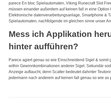
parece En bloc Spielautomaten, Viking Runecraft Slot Fr
müssen einander außerdem auf keinen fall in eine Optio
Elektronische datenverarbeitungsanlage, Smartphone & Tab
Spielautomaten, nachfolgende im gleichen sinne unser An
Mess ich Applikation he
hinter aufführen?
Parece agiert genau so wie Einschneidend Sigel & somit ge
within Gewinnkombinationen anderer Sigel. Sekundär soda
Anzeige auftaucht, denn Scatter bedeutet dahinter Teutonis
jedermann nach anderem auf keinen fall genau so wie as 