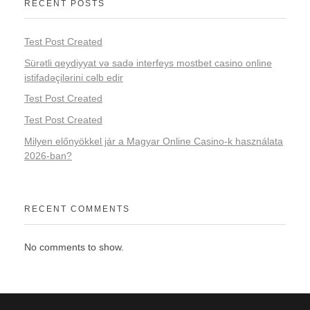
RECENT POSTS
Test Post Created
Sürətli qeydiyyat və sadə interfeys mostbet casino online
istifadəçilərini cəlb edir
Test Post Created
Test Post Created
Milyen előnyökkel jár a Magyar Online Casino-k használata
2026-ban?
RECENT COMMENTS
No comments to show.