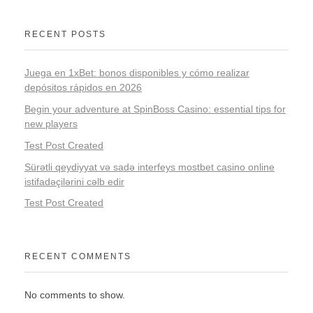
RECENT POSTS
Juega en 1xBet: bonos disponibles y cómo realizar
depósitos rápidos en 2026
Begin your adventure at SpinBoss Casino: essential tips for
new players
Test Post Created
Sürətli qeydiyyat və sadə interfeys mostbet casino online
istifadəçilərini cəlb edir
Test Post Created
RECENT COMMENTS
No comments to show.