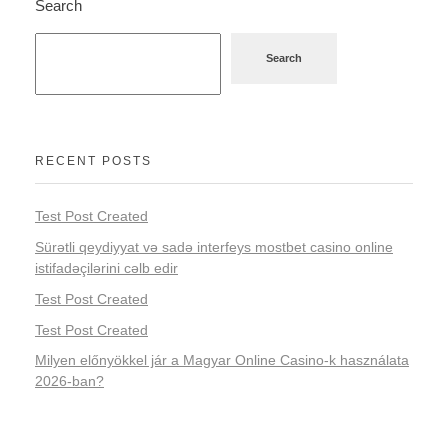
Search
Search
RECENT POSTS
Test Post Created
Sürətli qeydiyyat və sadə interfeys mostbet casino online
istifadəçilərini cəlb edir
Test Post Created
Test Post Created
Milyen előnyökkel jár a Magyar Online Casino-k használata
2026-ban?