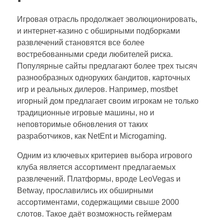
Игровая отрасль продолжает эволюционировать,
и интернет-казино с обширными подборками
развлечений становятся все более
востребованными среди любителей риска.
Популярные сайты предлагают более трех тысяч
разнообразных одноруких бандитов, карточных
игр и реальных дилеров. Например, mostbet
игорный дом предлагает своим игрокам не только
традиционные игровые машины, но и
неповторимые обновления от таких
разработчиков, как NetEnt и Microgaming.
Одним из ключевых критериев выбора игрового
клуба является ассортимент предлагаемых
развлечений. Платформы, вроде LeoVegas и
Betway, прославились их обширными
ассортиментами, содержащими свыше 2000
слотов. Такое даёт возможность геймерам