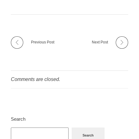
Previous Post
Next Post
Comments are closed.
Search
Search