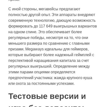
С иной стороны, мегавейсы предлагают
полностью другой опыт. Эти аппараты внедряют
современную технологию, дающую возможность
формировать до 117 649 выигрышных вариантов
на одном спине. Это обеспечивает более
регулярные победы, несмотря на то, что они
меньшего размера по сравнению с главными
призами. Megaways идеальны для геймеров,
которые выбирают более надежный геймплей с
перспективой наращивания капитала за счет
регулярных выигрышей. Определение между
этими парами опциями определяется
предпочтений участника: жажда крупного куша
или охота за постоянными успехами.
Тестовые версии и