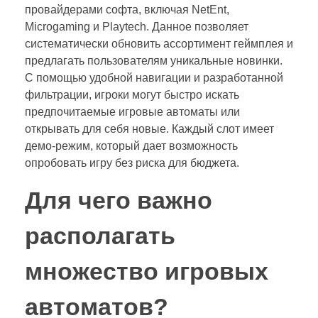
провайдерами софта, включая NetEnt,
Microgaming и Playtech. Данное позволяет
систематически обновить ассортимент геймплея и
предлагать пользователям уникальные новинки.
С помощью удобной навигации и разработанной
фильтрации, игроки могут быстро искать
предпочитаемые игровые автоматы или
открывать для себя новые. Каждый слот имеет
демо-режим, который дает возможность
опробовать игру без риска для бюджета.
Для чего важно
располагать
множество игровых
автоматов?