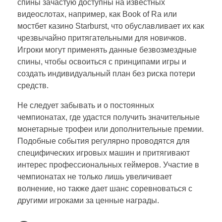
спины зачастую доступны на известных
видеослотах, например, как Book of Ra или
мостбет казино Starburst, что обуславливает их как
чрезвычайно притягательными для новичков.
Игроки могут применять данные безвозмездные
спины, чтобы освоиться с принципами игры и
создать индивидуальный план без риска потери
средств.
Не следует забывать и о постоянных
чемпионатах, где удастся получить значительные
монетарные трофеи или дополнительные премии.
Подобные события регулярно проводятся для
специфических игровых машин и притягивают
интерес профессиональных геймеров. Участие в
чемпионатах не только лишь увеличивает
волнение, но также дает шанс соревноваться с
другими игроками за ценные награды.