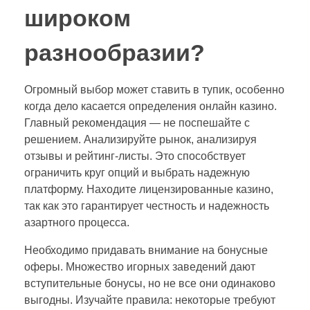
широком
разнообразии?
Огромный выбор может ставить в тупик, особенно
когда дело касается определения онлайн казино.
Главный рекомендация — не поспешайте с
решением. Анализируйте рынок, анализируя
отзывы и рейтинг-листы. Это способствует
ограничить круг опций и выбрать надежную
платформу. Находите лицензированные казино,
так как это гарантирует честность и надежность
азартного процесса.
Необходимо придавать внимание на бонусные
оферы. Множество игорных заведений дают
вступительные бонусы, но не все они одинаково
выгодны. Изучайте правила: некоторые требуют