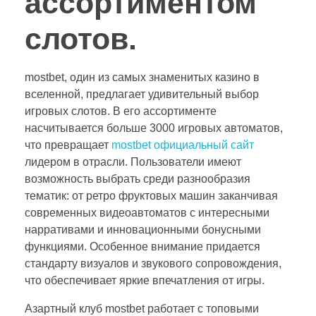
ассортиментом
слотов.
mostbet, один из самых знаменитых казино в
вселенной, предлагает удивительный выбор
игровых слотов. В его ассортименте
насчитывается больше 3000 игровых автоматов,
что превращает
mostbet официальный сайт
лидером в отрасли. Пользователи имеют
возможность выбрать среди разнообразия
тематик: от ретро фруктовых машин заканчивая
современных видеоавтоматов с интересными
нарративами и инновационными бонусными
функциями. Особенное внимание придается
стандарту визуалов и звукового сопровождения,
что обеспечивает яркие впечатления от игры.
Азартный клуб mostbet работает с топовыми