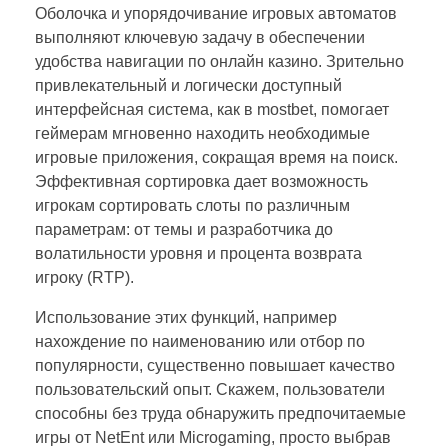
Оболочка и упорядочивание игровых автоматов
выполняют ключевую задачу в обеспечении
удобства навигации по онлайн казино. Зрительно
привлекательный и логически доступный
интерфейсная система, как в mostbet, помогает
геймерам мгновенно находить необходимые
игровые приложения, сокращая время на поиск.
Эффективная сортировка дает возможность
игрокам сортировать слоты по различным
параметрам: от темы и разработчика до
волатильности уровня и процента возврата
игроку (RTP).
Использование этих функций, например
нахождение по наименованию или отбор по
популярности, существенно повышает качество
пользовательский опыт. Скажем, пользователи
способны без труда обнаружить предпочитаемые
игры от NetEnt или Microgaming, просто выбрав