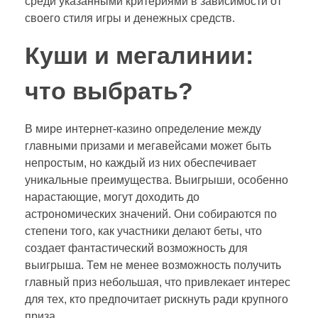
среди указанными критериями в зависимости от
своего стиля игры и денежных средств.
Куши и мегалинии:
что выбрать?
В мире интернет-казино определение между
главными призами и мегавейсами может быть
непростым, но каждый из них обеспечивает
уникальные преимущества. Выигрыши, особенно
нарастающие, могут доходить до
астрономических значений. Они собираются по
степени того, как участники делают беты, что
создает фантастический возможность для
выигрыша. Тем не менее возможность получить
главный приз небольшая, что привлекает интерес
для тех, кто предпочитает рискнуть ради крупного
приза.