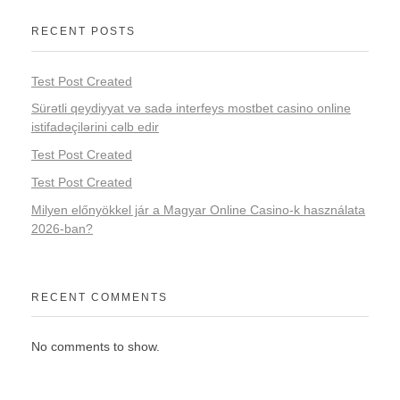
RECENT POSTS
Test Post Created
Sürətli qeydiyyat və sadə interfeys mostbet casino online
istifadəçilərini cəlb edir
Test Post Created
Test Post Created
Milyen előnyökkel jár a Magyar Online Casino-k használata
2026-ban?
RECENT COMMENTS
No comments to show.