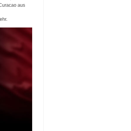
 Curacao aus
ehr.