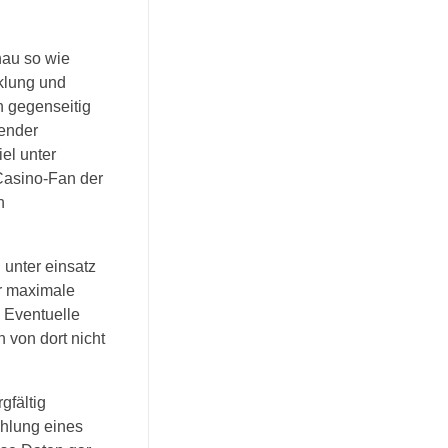
nau so wie
cklung und
n gegenseitig
sender
el unter
 Casino-Fan der
n
unter einsatz
er maximale
 Eventuelle
 von dort nicht
gfältig
ahlung eines