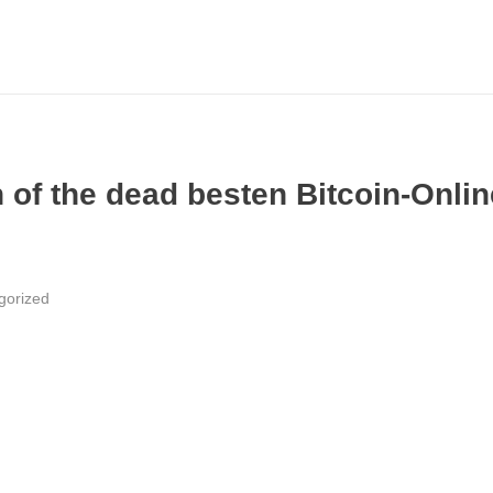
 of the dead besten Bitcoin-Onlin
gorized