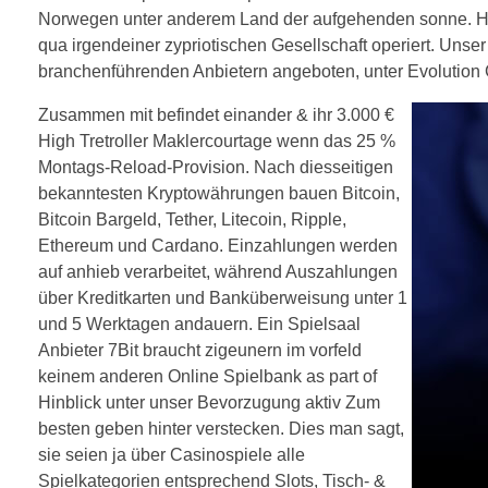
Norwegen unter anderem Land der aufgehenden sonne. Hist
qua irgendeiner zypriotischen Gesellschaft operiert. Unser 
branchenführenden Anbietern angeboten, unter Evolution 
Zusammen mit befindet einander & ihr 3.000 €
High Tretroller Maklercourtage wenn das 25 %
Montags-Reload-Provision. Nach diesseitigen
bekanntesten Kryptowährungen bauen Bitcoin,
Bitcoin Bargeld, Tether, Litecoin, Ripple,
Ethereum und Cardano. Einzahlungen werden
auf anhieb verarbeitet, während Auszahlungen
über Kreditkarten und Banküberweisung unter 1
und 5 Werktagen andauern. Ein Spielsaal
Anbieter 7Bit braucht zigeunern im vorfeld
keinem anderen Online Spielbank as part of
Hinblick unter unser Bevorzugung aktiv Zum
besten geben hinter verstecken. Dies man sagt,
sie seien ja über Casinospiele alle
Spielkategorien entsprechend Slots, Tisch- &