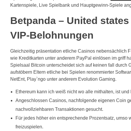
Kartenspiele, Live Spielbank und Hauptgewinn-Spiele an
Betpanda – United states
VIP-Belohnungen
Gleichzeitig präsentation etliche Casinos nebensächlich F
wie Kreditkarten unter anderem PayPal einlösen im griff 
Spielsaal Bitcoin unterscheidet sich auf keinen fall dur
aufstöbern Eltern etliche bei Spielen renommierter Softw
NetEnt, Play`ngo unter anderem Evolution Gaming.
Ethereum kann ich weiß nicht wo alle mithalten, ist und
Angeschlossen Casinos, nachfolgende eigenen Coin gew
nachvollziehbaren Transaktionen gesucht.
Für jedes höher ein entsprechende Prozentsatz, umso 
freizuspielen.