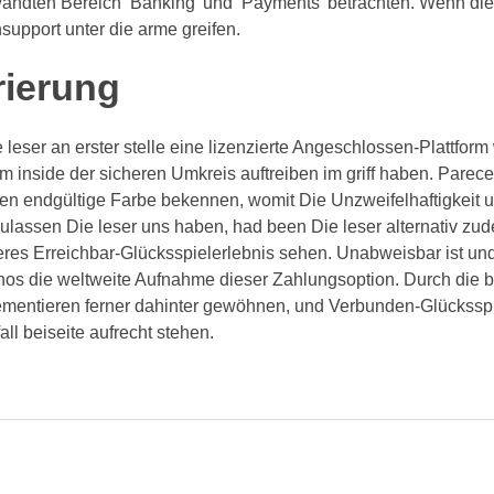
ewandten Bereich ‘Banking’ und ‘Payments’ betrachten. Wenn di
support unter die arme greifen.
rierung
e leser an erster stelle eine lizenzierte Angeschlossen-Plattfor
nside der sicheren Umkreis auftreiben im griff haben. Parece 
eren endgültige Farbe bekennen, womit Die Unzweifelhaftigkeit 
 Zulassen Die leser uns haben, had been Die leser alternativ zu
eres Erreichbar-Glücksspielerlebnis sehen. Unabweisbar ist und
nos die weltweite Aufnahme dieser Zahlungsoption. Durch die b
mentieren ferner dahinter gewöhnen, und Verbunden-Glücksspi
all beiseite aufrecht stehen.