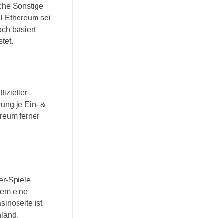
iche Sonstige
l Ethereum sei
och basiert
tet.
izieller
ung je Ein- &
reum ferner
er-Spiele,
erem eine
inoseite ist
nland,