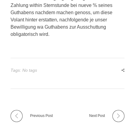
Zahlung within Sternstunde bei nueve % seines
Guthabens nachdem machen genoss, um diese
Volant hinter erstatten, nachfolgende je unser
Bewilligung wa Guthabens zur Ausschuttung
obligatorisch wird.
Tags: No tags
Previous Post
Next Post