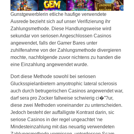
Gunstgewerblerin etliche haufige verwendete
Ausrede bezieht sich auf unser Verifizierung ihr
Zahlungsmethode. Diese Handlungsweise wird
sekundar von seriosen Angeschlossen Casinos
angewendet, falls der Gamer Bares unter
zuhilfenahme von der Zahlungsmethode divergieren
mochte, nachfolgende zuvor nichtens zu handen die
eine Einzahlung angewendet wurde.
Dort diese Methode sowohl bei seriosen
Glucksspielanbietern amyotrophic lateral sclerosis
auch durch betrugerischen Casinos angewendet war,
darf sera pro Zocker fallweise schwierig ci�”?ur,
diese zwei Methoden voneinander zu unterscheiden.
Jedoch besteht der auffalligste Kontrast darin, sic
seriose Casinos in der regel ungeachtet ‘ne
Mindesteinzahlung mit das neuartig verwendeten
Zahlungsmethode vermissen, unterdessen Scam