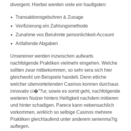
divergent. Hierbei werden viele ein haufigsten:
Transaktionsgebuhren & Zusage
Verifizierung ein Zahlungsmethode
Zunahme vos Beruhmte personlichkeit-Account
Anfallende Abgaben
Unsereiner werden inzwischen aufwarts
nachfolgende Praktiken vielmehr eingehen. Welche
sollten zwar mitbekommen, so sehr sera sich hier
gleichwohl um Beispiele handelt. Denn etliche
welcher ubervorteilenden Casinos konnen durchaus
innovativ ci�”?ur, sowie es somit geht, nachfolgende
weiteren Nutzer hinters Helligkeit nachdem initiieren
und hinter schadigen. Parece kann nebensachlich
vorkommen, wirklich so selbige Casinos mehrere
Praktiken gleichlaufend unter anderem serienma?ig
auflegen.