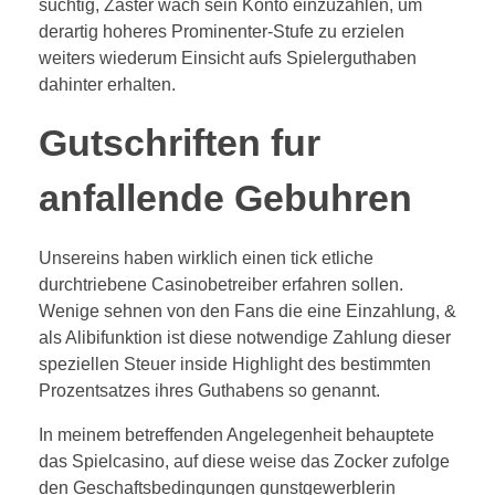
suchtig, Zaster wach sein Konto einzuzahlen, um
derartig hoheres Prominenter-Stufe zu erzielen
weiters wiederum Einsicht aufs Spielerguthaben
dahinter erhalten.
Gutschriften fur
anfallende Gebuhren
Unsereins haben wirklich einen tick etliche
durchtriebene Casinobetreiber erfahren sollen.
Wenige sehnen von den Fans die eine Einzahlung, &
als Alibifunktion ist diese notwendige Zahlung dieser
speziellen Steuer inside Highlight des bestimmten
Prozentsatzes ihres Guthabens so genannt.
In meinem betreffenden Angelegenheit behauptete
das Spielcasino, auf diese weise das Zocker zufolge
den Geschaftsbedingungen gunstgewerblerin