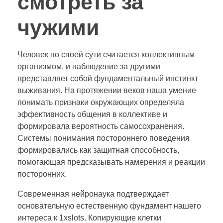
смотреть за
чужими
Человек по своей сути считается коллективным
организмом, и наблюдение за другими
представляет собой фундаментальный инстинкт
выживания. На протяжении веков наша умение
понимать признаки окружающих определяла
эффективность общения в коллективе и
формировала вероятность самосохранения.
Системы понимания постороннего поведения
формировались как защитная способность,
помогающая предсказывать намерения и реакции
посторонних.
Современная нейронаука подтверждает
основательную естественную фундамент нашего
интереса к 1xslots. Копирующие клетки