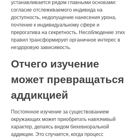
устанавливается рядом главными основами:
согласие отслеживаемого индивида на
доступность, недопущение нанесения урона,
почтение к индивидуальному сфере и
прерогатива на секретность. Несоблюдение этих
правил трансформирует органичное интерес в
нездоровую зависимость.
Отчего изучение
может превращаться
аддикцией
Постоянное изучение за существованием
окружающих может приобретать навязчивый
характер, делаясь видом бихевиоральной
аддикции. Это случается, когда процесс