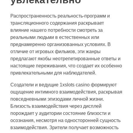
Распространенность реальность-программ и
трансляционного содержания раскрывает
влияние нашего потребности смотреть за
реальными людьми в естественных или
преднамеренно организованных условиях. В
отличие от игровых фильмов, эти жанры
предлагают якобы неотрепетированные ответы и
настоящие переживания, что создает их особенно
привлекательными для наблюдателей.
Создатели и ведущие 1xslots casino формируют
ощущение интимного взаимодействия, раскрывая
повседневными эпизодами личной жизни.
Близость взаимодействия через дисплей
порождает у аудитории состояние близости и
осознания, несмотря на односторонней сущность
взаимодействия. Зрители получает возможность