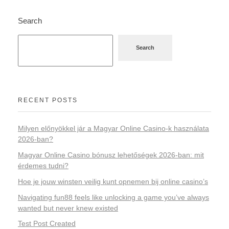
Search
Search
RECENT POSTS
Milyen előnyökkel jár a Magyar Online Casino-k használata
2026-ban?
Magyar Online Casino bónusz lehetőségek 2026-ban: mit
érdemes tudni?
Hoe je jouw winsten veilig kunt opnemen bij online casino’s
Navigating fun88 feels like unlocking a game you’ve always
wanted but never knew existed
Test Post Created