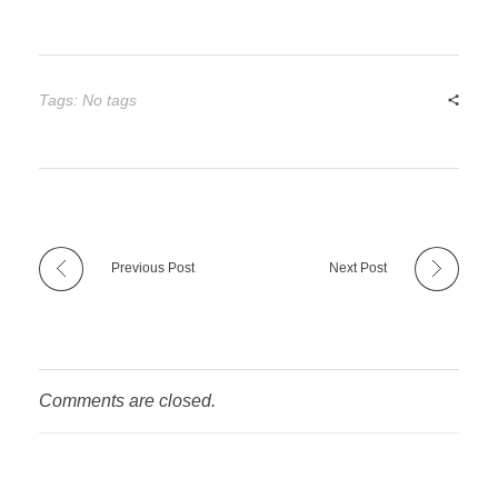
Tags: No tags
Previous Post
Next Post
Comments are closed.