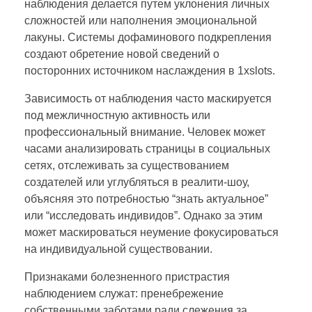
наблюдения делается путем уклонения личных
сложностей или наполнения эмоциональной
лакуны. Системы дофаминового подкрепления
создают обретение новой сведений о
посторонних источником наслаждения в 1xslots.
Зависимость от наблюдения часто маскируется
под межличностную активность или
профессиональный внимание. Человек может
часами анализировать страницы в социальных
сетях, отслеживать за существованием
создателей или углубляться в реалити-шоу,
объясняя это потребностью “знать актуальное”
или “исследовать индивидов”. Однако за этим
может маскироваться неумение фокусироваться
на индивидуальной существовании.
Признаками болезненного пристрастия
наблюдением служат: пренебрежение
собственными заботами ради слежения за