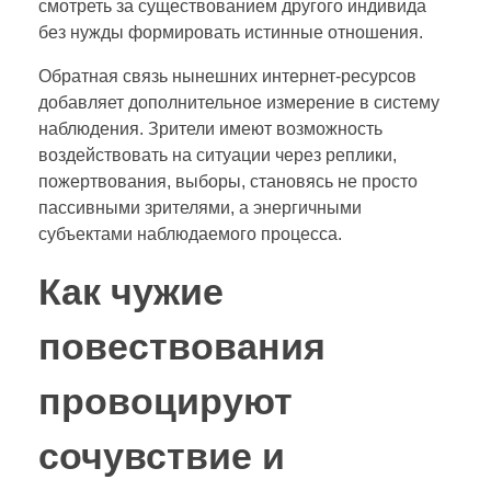
смотреть за существованием другого индивида
без нужды формировать истинные отношения.
Обратная связь нынешних интернет-ресурсов
добавляет дополнительное измерение в систему
наблюдения. Зрители имеют возможность
воздействовать на ситуации через реплики,
пожертвования, выборы, становясь не просто
пассивными зрителями, а энергичными
субъектами наблюдаемого процесса.
Как чужие
повествования
провоцируют
сочувствие и