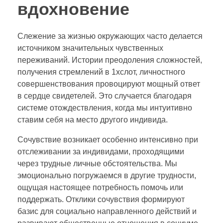
вдохновение
Слежение за жизнью окружающих часто делается
источником значительных чувственных
переживаний. Истории преодоления сложностей,
получения стремлений в 1хслот, личностного
совершенствования провоцируют мощный ответ
в сердце свидетелей. Это случается благодаря
системе отождествления, когда мы интуитивно
ставим себя на место другого индивида.
Сочувствие возникает особенно интенсивно при
отслеживании за индивидами, проходящими
через трудные личные обстоятельства. Мы
эмоционально погружаемся в другие трудности,
ощущая настоящее потребность помочь или
поддержать. Отклики сочувствия формируют
базис для социально направленного действий и