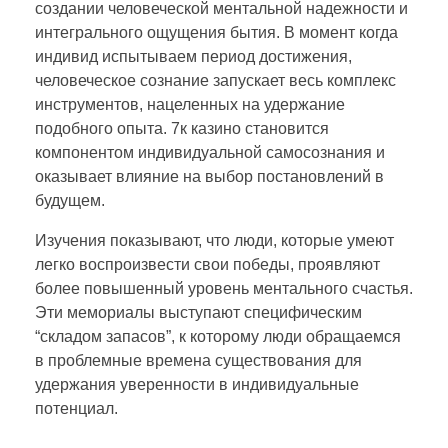
создании человеческой ментальной надежности и
интегрального ощущения бытия. В момент когда
индивид испытываем период достижения,
человеческое сознание запускает весь комплекс
инструментов, нацеленных на удержание
подобного опыта. 7к казино становится
компонентом индивидуальной самосознания и
оказывает влияние на выбор постановлений в
будущем.
Изучения показывают, что люди, которые умеют
легко воспроизвести свои победы, проявляют
более повышенный уровень ментального счастья.
Эти мемориалы выступают специфическим
“складом запасов”, к которому люди обращаемся
в проблемные времена существования для
удержания уверенности в индивидуальные
потенциал.