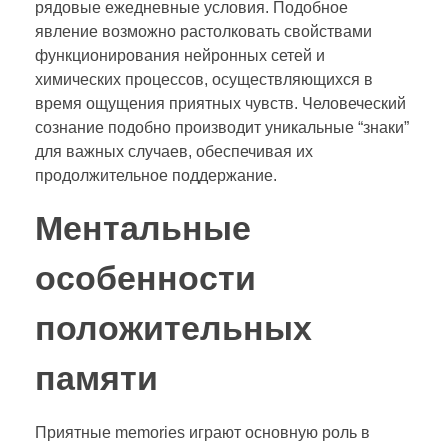
рядовые ежедневные условия. Подобное
явление возможно растолковать свойствами
функционирования нейронных сетей и
химических процессов, осуществляющихся в
время ощущения приятных чувств. Человеческий
сознание подобно производит уникальные “знаки”
для важных случаев, обеспечивая их
продолжительное поддержание.
Ментальные
особенности
положительных
памяти
Приятные memories играют основную роль в