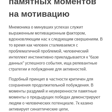
памятных моментов
на мотивацию
Мнемоника о минувших успехах служит
выраженным мотивационным фактором,
вдохновляющим нас к следующим свершениям. В
то время как человек сталкиваемся с
проблематичной проблемой, человеческий
интеллект инстинктивно прикладывается к “базе
данных” успешного события, ища релевантные
стратегии и побуждение для активностей.
Подобный принцип в частности критичен для
сохранения продолжительной побуждения. В
моменты раздумий и неуверенности памятные
моменты о предыдущих победах демонстрируют
людям о человеческих потенциале. 7к казино
активирует синаптические цепи,