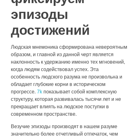
эпизоды
достижений
Людская мнемоника сформирована невероятным
образом, и главной из данной черт является
наклонность к удержанию именно тех мгновений,
когда людям содействовал успех. Эта
особенность людского разума не произвольна и
обладает глубокие корни в историческом
прогрессе.
7k
показывает собой комплексную
структуру, которая развивалась тысячи лет и не
прекращает влиять на людское поступки в
современном пространстве.
Везучие эпизоды производят в нашем разуме
значительно более отчетливый отпечаток, чем