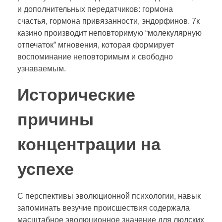
и дополнительных передатчиков: гормона
счастья, гормона привязанности, эндорфинов. 7к
казино производит неповторимую “молекулярную
отпечаток” мгновения, которая формирует
воспоминание неповторимым и свободно
узнаваемым.
Исторические
причины
концентрации на
успехе
С перспективы эволюционной психологии, навык
запоминать везучие происшествия содержала
масштабное эволюционное значение для людских