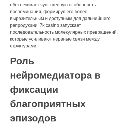
обеспечивает чувственную особенность
воспоминания, формируя его более
выразительным и доступным для дальнейшего
репродукции. 7k casino запускает
последовательность молекулярных превращений,
которые усиливают нервные связи между
структурами.
Роль
нейромедиатора в
фиксации
благоприятных
эпизодов