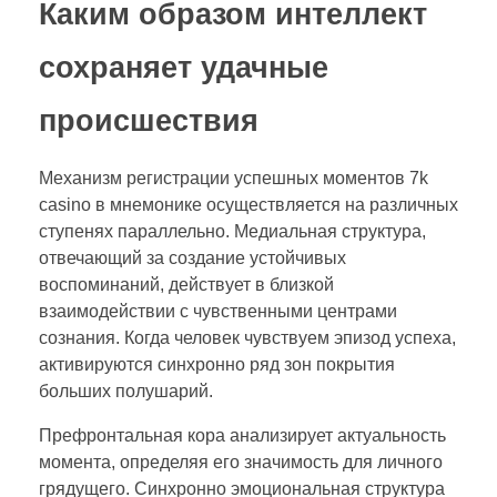
Каким образом интеллект
сохраняет удачные
происшествия
Механизм регистрации успешных моментов 7k
casino в мнемонике осуществляется на различных
ступенях параллельно. Медиальная структура,
отвечающий за создание устойчивых
воспоминаний, действует в близкой
взаимодействии с чувственными центрами
сознания. Когда человек чувствуем эпизод успеха,
активируются синхронно ряд зон покрытия
больших полушарий.
Префронтальная кора анализирует актуальность
момента, определяя его значимость для личного
грядущего. Синхронно эмоциональная структура