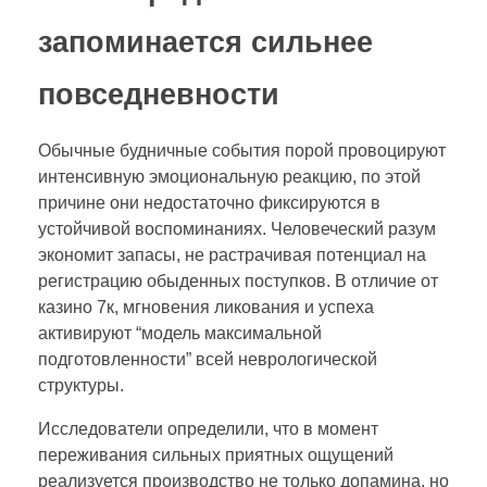
запоминается сильнее
повседневности
Обычные будничные события порой провоцируют
интенсивную эмоциональную реакцию, по этой
причине они недостаточно фиксируются в
устойчивой воспоминаниях. Человеческий разум
экономит запасы, не растрачивая потенциал на
регистрацию обыденных поступков. В отличие от
казино 7к, мгновения ликования и успеха
активируют “модель максимальной
подготовленности” всей неврологической
структуры.
Исследователи определили, что в момент
переживания сильных приятных ощущений
реализуется производство не только допамина, но