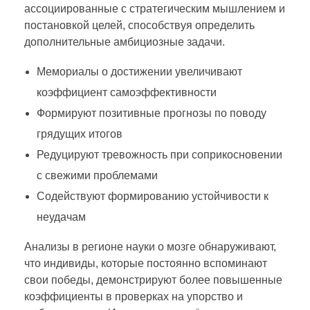
ассоциированные с стратегическим мышлением и
постановкой целей, способствуя определить
дополнительные амбициозные задачи.
Мемориалы о достижении увеличивают
коэффициент самоэффективности
Формируют позитивные прогнозы по поводу
грядущих итогов
Редуцируют тревожность при соприкосновении
с свежими проблемами
Содействуют формированию устойчивости к
неудачам
Анализы в регионе науки о мозге обнаруживают,
что индивиды, которые постоянно вспоминают
свои победы, демонстрируют более повышенные
коэффициенты в проверках на упорство и