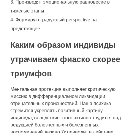
Производят эмоциональную равновесие в
тяжелые этапы
Формируют радужный perspective на
предстоящее
Каким образом индивиды
утрачиваем фиаско скорее
триумфов
Ментальная протекция выполняет критическую
миссию в дифференциальном ликвидации
отрицательных происшествий. Наша психика
стремится укреплять позитивный картину
индивида, вследствие этого активно трудится над
редукцией болезненных и болезненных
воспоминаний. казино 7к приводит в действие