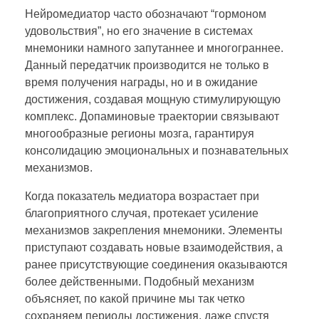
Нейромедиатор часто обозначают “гормоном
удовольствия”, но его значение в системах
мнемоники намного запутаннее и многограннее.
Данный передатчик производится не только в
время получения награды, но и в ожидание
достижения, создавая мощную стимулирующую
комплекс. Допаминовые траектории связывают
многообразные регионы мозга, гарантируя
консолидацию эмоциональных и познавательных
механизмов.
Когда показатель медиатора возрастает при
благоприятного случая, протекает усиление
механизмов закрепления мнемоники. Элементы
приступают создавать новые взаимодействия, а
ранее присутствующие соединения оказываются
более действенными. Подобный механизм
объясняет, по какой причине мы так четко
сохраняем периоды достижения, даже спустя