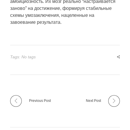
амбициозность. Их мозг реально “настраивается
заново” на достижение, формируя стабильные
схемы умозаключения, нацеленные на
завоевание результата.
Tags: No tags
Previous Post
Next Post