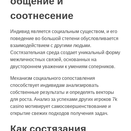
общение и
соотнесение
Индивид является социальным существом, и его
поведение во большой степени обусловливается
взаимодействием с другими людьми.
Состязательная среда создает уникальный форму
межличностных связей, основанных на
двустороннем уважении к умениям соперников.
Механизм социального сопоставления
способствует индивидам анализировать
собственные результаты и определять векторы
для роста. Анализ за успехами других игроков 7k
casino мотивирует самосовершенствование и
открытие свежих подходов получения задач.
Как состязания