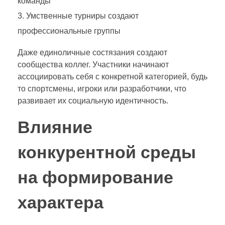
команды
Умственные турниры создают
профессиональные группы
Даже единоличные состязания создают
сообщества коллег. Участники начинают
ассоциировать себя с конкретной категорией, будь
то спортсмены, игроки или разработчики, что
развивает их социальную идентичность.
Влияние
конкурентной среды
на формирование
характера