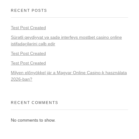
RECENT POSTS
Test Post Created
Sürətli qeydiyyat və sadə interfeys mostbet casino online
istifadəçilərini cəlb edir
Test Post Created
Test Post Created
Milyen előnyökkel jár a Magyar Online Casino-k használata
2026-ban?
RECENT COMMENTS
No comments to show.