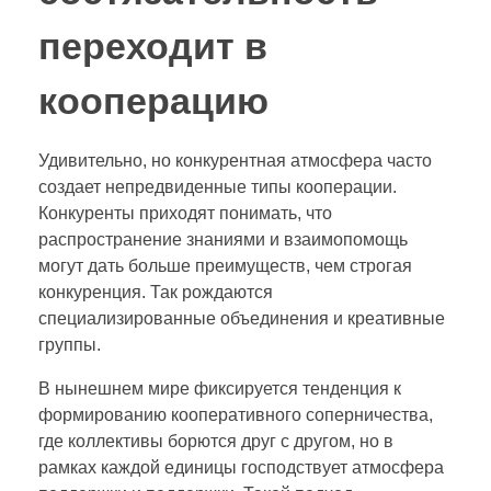
переходит в
кооперацию
Удивительно, но конкурентная атмосфера часто
создает непредвиденные типы кооперации.
Конкуренты приходят понимать, что
распространение знаниями и взаимопомощь
могут дать больше преимуществ, чем строгая
конкуренция. Так рождаются
специализированные объединения и креативные
группы.
В нынешнем мире фиксируется тенденция к
формированию кооперативного соперничества,
где коллективы борются друг с другом, но в
рамках каждой единицы господствует атмосфера