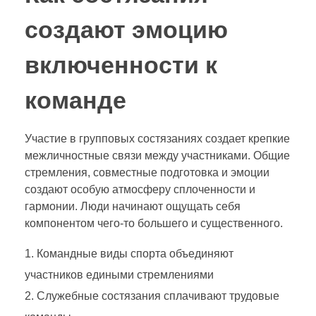
создают эмоцию
включенности к
команде
Участие в групповых состязаниях создает крепкие
межличностные связи между участниками. Общие
стремления, совместные подготовка и эмоции
создают особую атмосферу сплоченности и
гармонии. Люди начинают ощущать себя
компонентом чего-то большего и существенного.
Командные виды спорта объединяют
участников едиными стремлениями
Служебные состязания сплачивают трудовые