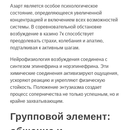
Азарт является особое психологическое
состояние, определяющееся увеличенной
концентрацией и включением всех возможностей
системы. В соревновательной обстановке
возбуждение в казино 7к способствует
преодолевать страхи, колебания и апатию,
подталкивая к активным шагам.
Нейрофизиология возбуждения соединена с
синтезом эпинефрина и норэпинефрина. Эти
химические соединения активизируют ощущения,
ускоряют реакцию и укрепляют физическую
стойкость. Положение энтузиазма создает
процесс соперничества не только успешным, но и
крайне захватывающим.
Групповой элемент: