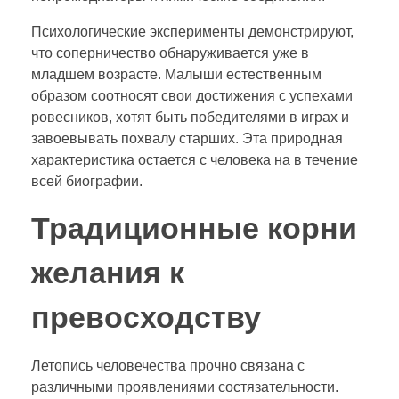
Психологические эксперименты демонстрируют,
что соперничество обнаруживается уже в
младшем возрасте. Малыши естественным
образом соотносят свои достижения с успехами
ровесников, хотят быть победителями в играх и
завоевывать похвалу старших. Эта природная
характеристика остается с человека на в течение
всей биографии.
Традиционные корни
желания к
превосходству
Летопись человечества прочно связана с
различными проявлениями состязательности.