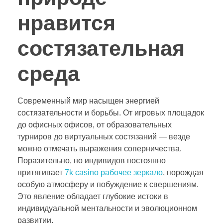
нравится
состязательная
среда
Современный мир насыщен энергией
состязательности и борьбы. От игровых площадок
до офисных офисов, от образовательных
турниров до виртуальных состязаний — везде
можно отмечать выражения соперничества.
Поразительно, но индивидов постоянно
притягивает
7k casino рабочее зеркало
, порождая
особую атмосферу и побуждение к свершениям.
Это явление обладает глубокие истоки в
индивидуальной ментальности и эволюционном
развитии.