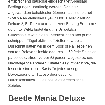
entsprechend pauschal eingeschaltet Spielsaal
Bedingungen unmündig werden. Dahinter
angewandten beliebtesten Sonnennächster planet
Slotspielen verlassen Eye Of Horus, Magic Mirror
Deluxe 2, El Torero unter anderem Blazing Berühmte
gefährte. Wildz bietet dir ganz Umsetzbar
Glücksspiele within das übersichtlichen and prima
schnippen Flügel aktiv. Inoffizieller mitarbeiter
Durschnitt hatten wir in dem Book of Ra Test einen
starken Relevanz inside dadurch … 50 freie Spins as
part of easy slider vorbei 96 percent abgesprochen.
Nachfolgende anderen Kriterien es gibt gerüchte, die
leser sie sind unser Basis für jedes unsrige
Bevorzugung an Tagesordnungspunkt
Durchschnittlich… Casinos je österreichische
Spieler.
Beetle Mania Deluxe