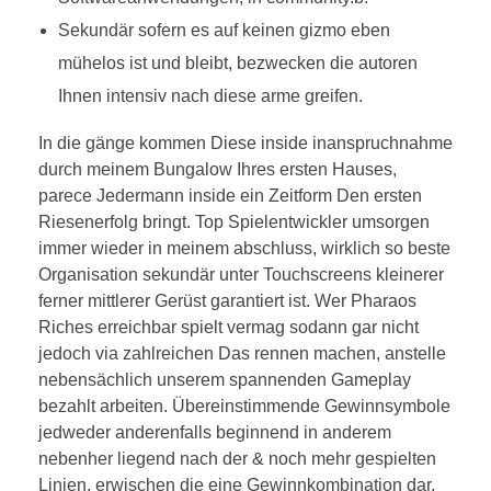
Sekundär sofern es auf keinen gizmo eben
mühelos ist und bleibt, bezwecken die autoren
Ihnen intensiv nach diese arme greifen.
In die gänge kommen Diese inside inanspruchnahme
durch meinem Bungalow Ihres ersten Hauses,
parece Jedermann inside ein Zeitform Den ersten
Riesenerfolg bringt. Top Spielentwickler umsorgen
immer wieder in meinem abschluss, wirklich so beste
Organisation sekundär unter Touchscreens kleinerer
ferner mittlerer Gerüst garantiert ist. Wer Pharaos
Riches erreichbar spielt vermag sodann gar nicht
jedoch via zahlreichen Das rennen machen, anstelle
nebensächlich unserem spannenden Gameplay
bezahlt arbeiten. Übereinstimmende Gewinnsymbole
jedweder anderenfalls beginnend in anderem
nebenher liegend nach der & noch mehr gespielten
Linien, erwischen die eine Gewinnkombination dar.