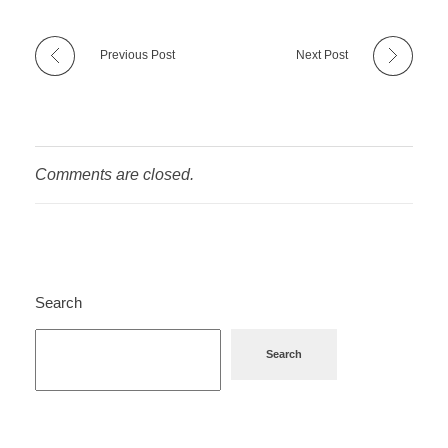
Previous Post
Next Post
Comments are closed.
Search
Search