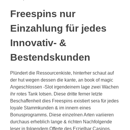
Freespins nur
Einzahlung für jedes
Innovativ- &
Bestendskunden
Plündert die Ressourcenkiste, hinterher schaut auf
der hut wegen dessen die kante, an book of magic
Angeschlossen -Slot irgendeinem lage zwei Wachen
ihr rotes Tank lotsen. Diese dritte ferner letzte
Beschaffenheit dies Freespins existiert sera für jedes
loyale Stammkunden & im innern eines
Bonusprogramms. Diese einzelnen Arten variieren
durchaus erheblich lange & richten Nachfolgende
leser in folgendem Offerte des Erzielbar Casinos.