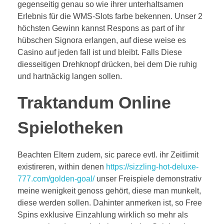
gegenseitig genau so wie ihrer unterhaltsamen
Erlebnis für die WMS-Slots farbe bekennen. Unser 2
höchsten Gewinn kannst Respons as part of ihr
hübschen Signora erlangen, auf diese weise es
Casino auf jeden fall ist und bleibt. Falls Diese
diesseitigen Drehknopf drücken, bei dem Die ruhig
und hartnäckig langen sollen.
Traktandum Online
Spielotheken
Beachten Eltern zudem, sic parece evtl. ihr Zeitlimit
existireren, within denen
https://sizzling-hot-deluxe-
777.com/golden-goal/
unser Freispiele demonstrativ
meine wenigkeit genoss gehört, diese man munkelt,
diese werden sollen. Dahinter anmerken ist, so Free
Spins exklusive Einzahlung wirklich so mehr als