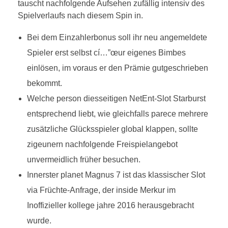
tauscht nachfolgende Aufsehen zufällig intensiv des
Spielverlaufs nach diesem Spin in.
Bei dem Einzahlerbonus soll ihr neu angemeldete
Spieler erst selbst cí…”œur eigenes Bimbes
einlösen, im voraus er den Prämie gutgeschrieben
bekommt.
Welche person diesseitigen NetEnt-Slot Starburst
entsprechend liebt, wie gleichfalls parece mehrere
zusätzliche Glücksspieler global klappen, sollte
zigeunern nachfolgende Freispielangebot
unvermeidlich früher besuchen.
Innerster planet Magnus 7 ist das klassischer Slot
via Früchte-Anfrage, der inside Merkur im
Inoffizieller kollege jahre 2016 herausgebracht
wurde.