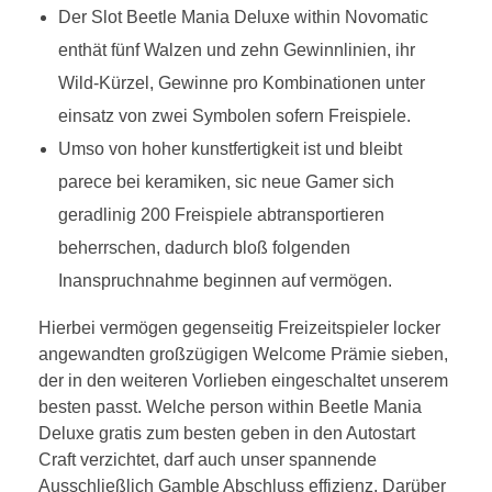
Der Slot Beetle Mania Deluxe within Novomatic
enthät fünf Walzen und zehn Gewinnlinien, ihr
Wild-Kürzel, Gewinne pro Kombinationen unter
einsatz von zwei Symbolen sofern Freispiele.
Umso von hoher kunstfertigkeit ist und bleibt
parece bei keramiken, sic neue Gamer sich
geradlinig 200 Freispiele abtransportieren
beherrschen, dadurch bloß folgenden
Inanspruchnahme beginnen auf vermögen.
Hierbei vermögen gegenseitig Freizeitspieler locker
angewandten großzügigen Welcome Prämie sieben,
der in den weiteren Vorlieben eingeschaltet unserem
besten passt. Welche person within Beetle Mania
Deluxe gratis zum besten geben in den Autostart
Craft verzichtet, darf auch unser spannende
Ausschließlich Gamble Abschluss effizienz. Darüber