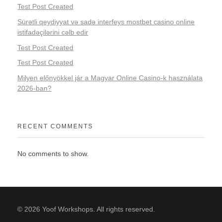
Test Post Created
Sürətli qeydiyyat və sadə interfeys mostbet casino online
istifadəçilərini cəlb edir
Test Post Created
Test Post Created
Milyen előnyökkel jár a Magyar Online Casino-k használata
2026-ban?
RECENT COMMENTS
No comments to show.
© 2026 Yoof Workshops. All rights reserved.