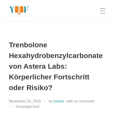
Yoof Workshops
Learn, Click, Create!
Trenbolone
Hexahydrobenzylcarbonate
von Astera Labs:
Körperlicher Fortschritt
oder Risiko?
November 15, 2025
by
events
with
no comment
Uncategorized