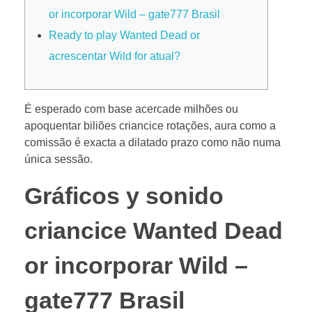
or incorporar Wild – gate777 Brasil
Ready to play Wanted Dead or
acrescentar Wild for atual?
É esperado com base acercade milhões ou
apoquentar biliões criancice rotações, aura como a
comissão é exacta a dilatado prazo como não numa
única sessão.
Gráficos y sonido
criancice Wanted Dead
or incorporar Wild –
gate777 Brasil