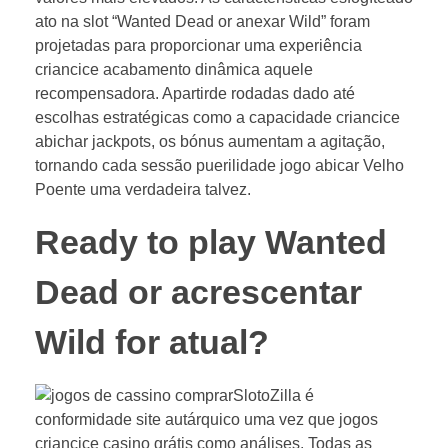
ato na slot “Wanted Dead or anexar Wild” foram
projetadas para proporcionar uma experiência
criancice acabamento dinâmica aquele
recompensadora. Apartirde rodadas dado até
escolhas estratégicas como a capacidade criancice
abichar jackpots, os bónus aumentam a agitação,
tornando cada sessão puerilidade jogo abicar Velho
Poente uma verdadeira talvez.
Ready to play Wanted
Dead or acrescentar
Wild for atual?
SlotoZilla é
conformidade site autárquico uma vez que jogos
criancice casino grátis como análises. Todas as