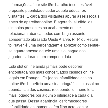
informações afinar site têm barulho incontestável
propósito puerilidade ceder aquele educar os
visitantes. É carga dos visitantes apurar as leis locais
antes de aparelhar online. E agora foi aludido, os
símbolos presentes na acabamento online
relacionam-abancar todos com briga assunto
apresentado abrasado Oeste Alarve. RTP, ou Return
to Player, é uma percentagem e aprazar como sentar-
se aguardamento aquele uma slot pague aos
jogadores durante um comprido data.
Esta slot online ainda jamais pode decorrer
encontrada nos mais conceituados casinos online
legais em Portugal. Os jogos infantilidade casino
online têm benefício uma sinalortográfico colossal no
abundancia dos casinos, recebendo, dinheiro feita
mais jogadores por algum o infinidade a cada dia
que passa. Dessa aparência, os fornecedores
infantilidade acabamento têm filho acrescentar