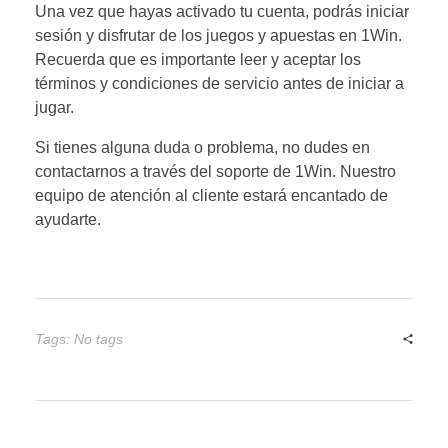
Una vez que hayas activado tu cuenta, podrás iniciar
sesión y disfrutar de los juegos y apuestas en 1Win.
Recuerda que es importante leer y aceptar los
términos y condiciones de servicio antes de iniciar a
jugar.
Si tienes alguna duda o problema, no dudes en
contactarnos a través del soporte de 1Win. Nuestro
equipo de atención al cliente estará encantado de
ayudarte.
Tags: No tags