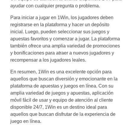
ayudar con cualquier pregunta o problema.
Para iniciar a jugar en 1Win, los jugadores deben
registrarse en la plataforma y hacer un depósito
inicial. Luego, pueden seleccionar sus juegos y
apuestas favoritos y comenzar a jugar. La plataforma
también ofrece una amplia variedad de promociones
y bonificaciones para atraer a nuevos jugadores y
recompensar a los jugadores leales.
En resumen, 1Win es una excelente opción para
aquellos que buscan diversión y emocionante en la
plataforma de apuestas y juegos en línea. Con su
amplia variedad de juegos y apuestas, aplicación
móvil fácil de usar y equipo de atención al cliente
disponible 24/7, 1Win es un destino ideal para
aquellos que buscan disfrutar de la experiencia de
juego en línea.