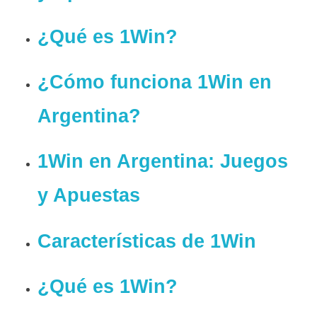
¿Qué es 1Win?
¿Cómo funciona 1Win en
Argentina?
1Win en Argentina: Juegos
y Apuestas
Características de 1Win
¿Qué es 1Win?