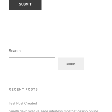
Search
Search
RECENT POSTS
Test Post Created
Sürətli qeydiyyat və sadə interfeys mostbet casino online