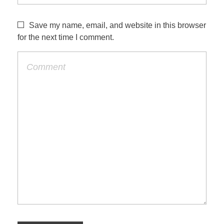
Save my name, email, and website in this browser
for the next time I comment.