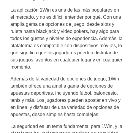
La aplicación 1Win es una de las más populares en
el mercado, y no es difícil entender por qué. Con una
amplia gama de opciones de juego, desde slots y
ruleta hasta blackjack y video pokers, hay algo para
todos los gustos y niveles de experiencia. Además, la
plataforma es compatible con dispositivos móviles, lo
que significa que los jugadores pueden disfrutar de
sus juegos favoritos en cualquier lugar y en cualquier
momento.
Además de la variedad de opciones de juego, 1Win
también ofrece una amplia gama de opciones de
apuestas deportivas, incluyendo fútbol, baloncesto,
tenis y más. Los jugadores pueden apostar en vivo y
en línea, y disfrutar de una variedad de opciones de
apuestas, desde simples hasta complejas.
La seguridad es un tema fundamental para 1Win, y la