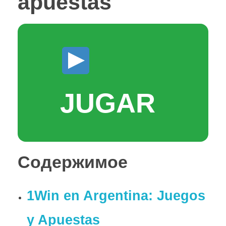
apuestas
JUGAR
Содержимое
1Win en Argentina: Juegos
y Apuestas