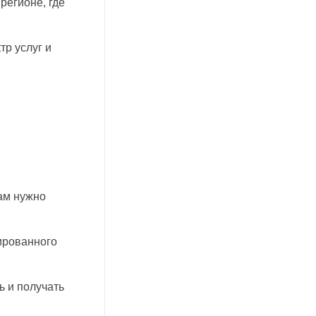
регионе, где
тр услуг и
вам нужно
ированного
ь и получать