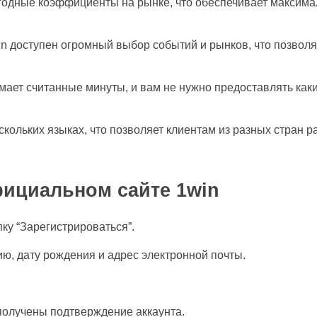
годные коэффициенты на рынке, что обеспечивает максим
n доступен огромный выбор событий и рынков, что позволя
имает считанные минуты, и вам не нужно предоставлять как
кольких языках, что позволяет клиентам из разных стран р
фициальном сайте 1win
ку “Зарегистрироваться”.
ю, дату рождения и адрес электронной почты.
 получены подтверждение аккаунта.