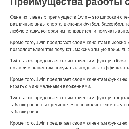
Преимущества работы с
Один из главных преимуществ 1win – это широкий спек
различные виды спорта, включая футбол, баскетбол, те
любую ставку, которая им понравится, и получать вы
Кроме того, 1win предлагает своим клиентам высокие
позволяет клиентам получать максимальную прибыль о
1win также предлагает своим клиентам функцию live-с
позволяет клиентам получать выгодные коэффициенты 
Кроме того, 1win предлагает своим клиентам функцию l
играть с минимальными вложениями.
1win также предлагает своим клиентам функцию зеркала
заблокирован в их регионе. Это позволяет клиентам пол
заблокирован.
Кроме того, 1win предлагает своим клиентам функцию 1