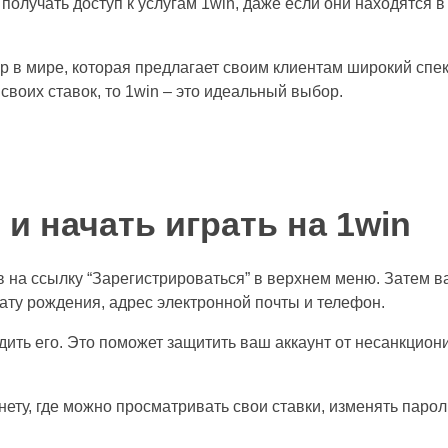
получать доступ к услугам 1win, даже если они находятся в 
ор в мире, которая предлагает своим клиентам широкий спек
воих ставок, то 1win – это идеальный выбор.
и начать играть на 1win
в на ссылку “Зарегистрироваться” в верхнем меню. Затем 
ату рождения, адрес электронной почты и телефон.
ить его. Это поможет защитить ваш аккаунт от несанкцион
ету, где можно просматривать свои ставки, изменять парол