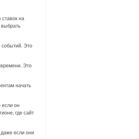
 ставок на
n выбрать
 событий. Это
 времени. Это
иентам начать
 если он
гионе, где сайт
 даже если они