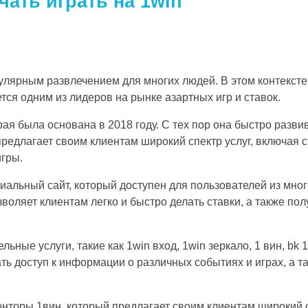
чать играть на 1win
пулярным развлечением для многих людей. В этом контекст
ся одним из лидеров на рынке азартных игр и ставок.
ая была основана в 2018 году. С тех пор она быстро разви
редлагает своим клиентам широкий спектр услуг, включая ст
игры.
иальный сайт, который доступен для пользователей из мног
оляет клиентам легко и быстро делать ставки, а также полу
ьные услуги, такие как 1win вход, 1win зеркало, 1 вин, bk 1
ать доступ к информации о различных событиях и играх, а т
онторы 1вин, который предлагает своим клиентам широкий с