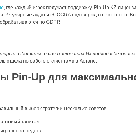
ие
, где каждый игрок получает поддержку. Pin‑Up KZ лиценз
на.Регулярные аудиты eCOGRA подтверждают честность.Вс
обрабатываются по GDPR.
оторый заботится о своих клиентах.Их подход к безопасн
ь отдела по работе с клиентами в Астане.
сы Pin‑Up для максимальн
равильный выбор стратегии.Несколько советов:
тартовый капитал.
оигранных средств.