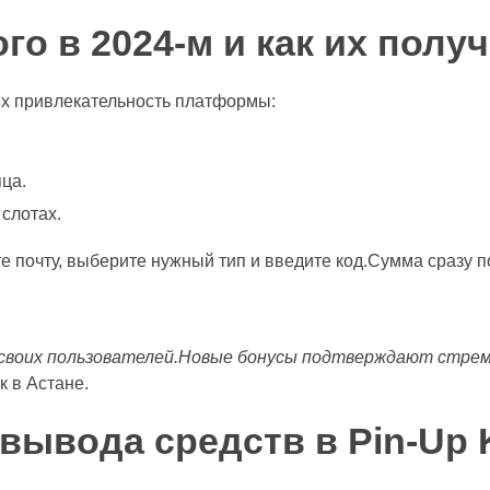
го в 2024‑м и как их полу
щих привлекательность платформы:
ца.
слотах.
те почту, выберите нужный тип и введите код.Сумма сразу п
й своих пользователей.Новые бонусы подтверждают стрем
 в Астане.
вывода средств в Pin‑Up 