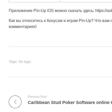
Приложение Pin‑Up iOS можно скачать здесь: https://aski
Как вы относитесь к бонусам и играм Pin‑Up? Что вам 
комментариях!
Tags: No tags
Previous Post