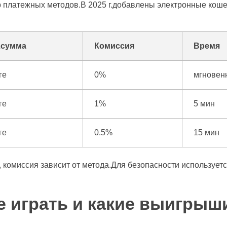
 платежных методов.В 2025 г.добавлены электронные коше
.сумма
Комиссия
Время
ге
0%
мгновен
ге
1%
5 мин
ге
0.5%
15 мин
, комиссия зависит от метода.Для безопасности использует
е играть и какие выигрыш