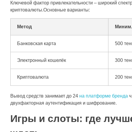
Ключевой фактор привлекательности – широкий спектр
криптовалюты.Основные варианты:
Метод
Миним
Банковская карта
500 тен
Электронный кошелёк
300 тен
Криптовалюта
200 тен
Вывод средств занимает до 24
на платформе бренда
ч
двухфакторная аутентификация и шифрование.
Игры и слоты: где лучш