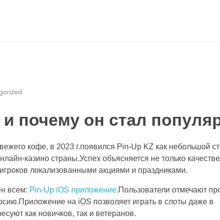
gorized
я и почему он стал попул
вежего кофе, в 2023 г.появился Pin‑Up KZ как небольшой с
онлайн‑казино страны.Успех объясняется не только качест
х игроков локализованными акциями и праздниками.
ен всем:
Pin-Up iOS приложение
.Пользователи отмечают пр
рсию.Приложение на iOS позволяет играть в слоты даже в
суют как новичков, так и ветеранов.