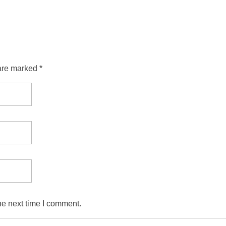
are marked *
he next time I comment.