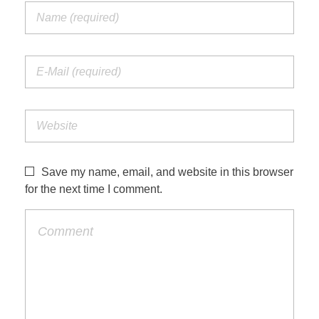
Save my name, email, and website in this browser
for the next time I comment.