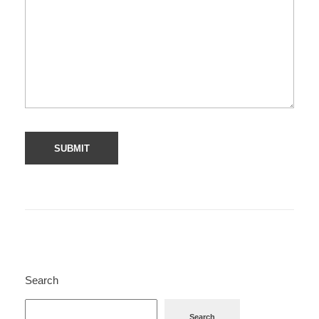
Search
Search