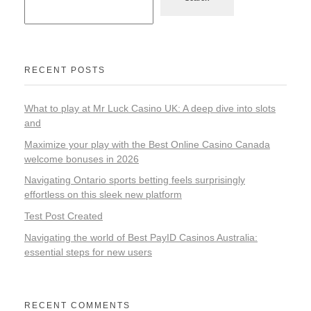
RECENT POSTS
What to play at Mr Luck Casino UK: A deep dive into slots
and
Maximize your play with the Best Online Casino Canada
welcome bonuses in 2026
Navigating Ontario sports betting feels surprisingly
effortless on this sleek new platform
Test Post Created
Navigating the world of Best PayID Casinos Australia:
essential steps for new users
RECENT COMMENTS