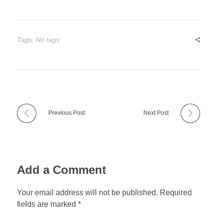
Tags: No tags
Previous Post
Next Post
Add a Comment
Your email address will not be published. Required
fields are marked *