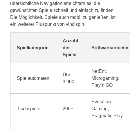
übersichtliche Navigation erleichtern es, die
gewünschten Spiele schnell und einfach zu finden.
Die Möglichkeit, Spiele auch mobil zu genießen, ist
ein weiterer Pluspunkt von vincispin.
Anzahl
Spielkategorie
der
Softwareanbieter
Spiele
NetEnt,
Über
Spielautomaten
Microgaming,
3.000
Play’n GO
Evolution
Tischspiele
200+
Gaming,
Pragmatic Play