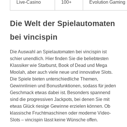
Live-Casino
100+
Evolution Gaming
Die Welt der Spielautomaten
bei vincispin
Die Auswahl an Spielautomaten bei vincispin ist
schier unendlich. Hier finden Sie die beliebtesten
Klassiker wie Starburst, Book of Dead und Mega
Moolah, aber auch viele neue und innovative Slots.
Die Spiele bieten unterschiedliche Themen,
Gewinnlinien und Bonusfunktionen, sodass für jeden
Geschmack etwas dabei ist. Besonders spannend
sind die progressiven Jackpots, bei denen Sie mit
etwas Glück riesige Gewinne erzielen können. Ob
klassische Fruchtmaschinen oder moderne Video-
Slots – vincispin lässt keine Wünsche offen.