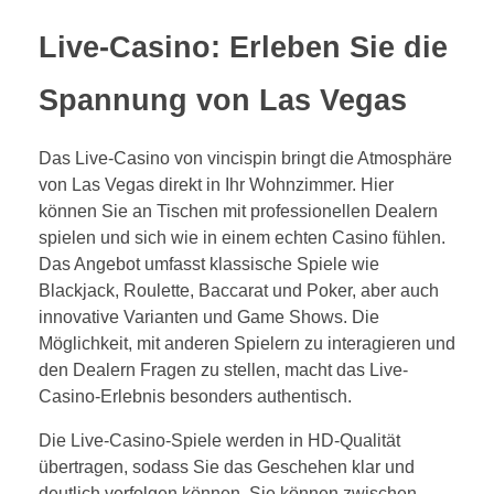
Live-Casino: Erleben Sie die
Spannung von Las Vegas
Das Live-Casino von vincispin bringt die Atmosphäre
von Las Vegas direkt in Ihr Wohnzimmer. Hier
können Sie an Tischen mit professionellen Dealern
spielen und sich wie in einem echten Casino fühlen.
Das Angebot umfasst klassische Spiele wie
Blackjack, Roulette, Baccarat und Poker, aber auch
innovative Varianten und Game Shows. Die
Möglichkeit, mit anderen Spielern zu interagieren und
den Dealern Fragen zu stellen, macht das Live-
Casino-Erlebnis besonders authentisch.
Die Live-Casino-Spiele werden in HD-Qualität
übertragen, sodass Sie das Geschehen klar und
deutlich verfolgen können. Sie können zwischen