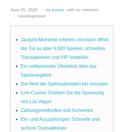
June 15, 2025
by
events
with
no comment
Uncategorized
Jackpot-Momente erleben: vincispin öffnet
die Tür zu über 5.000 Spielen, schnellen
Transaktionen und VIP-Vorteilen.
Ein umfassender Überblick über das
Spieleangebot
Die Welt der Spielautomaten bei vincispin
Live-Casino: Erleben Sie die Spannung
von Las Vegas
Zahlungsmethoden und Sicherheit
Ein- und Auszahlungen: Schnelle und
sichere Transaktionen