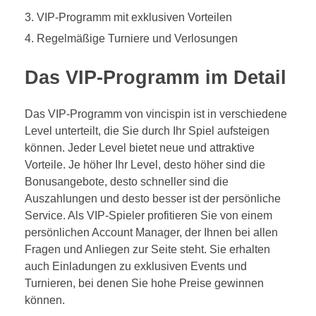
VIP-Programm mit exklusiven Vorteilen
Regelmäßige Turniere und Verlosungen
Das VIP-Programm im Detail
Das VIP-Programm von vincispin ist in verschiedene
Level unterteilt, die Sie durch Ihr Spiel aufsteigen
können. Jeder Level bietet neue und attraktive
Vorteile. Je höher Ihr Level, desto höher sind die
Bonusangebote, desto schneller sind die
Auszahlungen und desto besser ist der persönliche
Service. Als VIP-Spieler profitieren Sie von einem
persönlichen Account Manager, der Ihnen bei allen
Fragen und Anliegen zur Seite steht. Sie erhalten
auch Einladungen zu exklusiven Events und
Turnieren, bei denen Sie hohe Preise gewinnen
können.