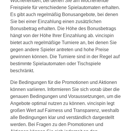
Wochenenden, bei denen Sie am Wochenende
Freispiele für verschiedene Spielautomaten erhalten.
Es gibt auch regelmäßig Bonusangebote, bei denen
Sie bei einer Einzahlung einen zusätzlichen
Bonusbetrag erhalten. Die Höhe des Bonusbetrags
hängt von der Höhe Ihrer Einzahlung ab. vincispin
bietet auch regelmäßige Turniere an, bei denen Sie
gegen andere Spieler antreten und hohe Preise
gewinnen können. Die Turniere sind in der Regel auf
bestimmte Spielautomaten oder Tischspiele
beschränkt.
Die Bedingungen für die Promotionen und Aktionen
können variieren. Informieren Sie sich vorab über die
genauen Bedingungen und Voraussetzungen, um die
Angebote optimal nutzen zu können. vincispin legt
großen Wert auf Fairness und Transparenz, weshalb
alle Bedingungen klar und verständlich dargestellt
werden. Bei Fragen zu den Promotionen und