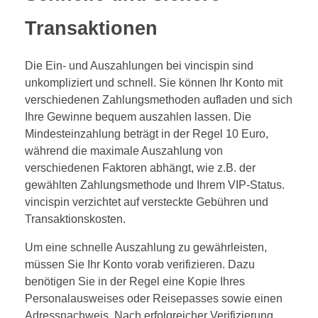
Transaktionen
Die Ein- und Auszahlungen bei vincispin sind
unkompliziert und schnell. Sie können Ihr Konto mit
verschiedenen Zahlungsmethoden aufladen und sich
Ihre Gewinne bequem auszahlen lassen. Die
Mindesteinzahlung beträgt in der Regel 10 Euro,
während die maximale Auszahlung von
verschiedenen Faktoren abhängt, wie z.B. der
gewählten Zahlungsmethode und Ihrem VIP-Status.
vincispin verzichtet auf versteckte Gebühren und
Transaktionskosten.
Um eine schnelle Auszahlung zu gewährleisten,
müssen Sie Ihr Konto vorab verifizieren. Dazu
benötigen Sie in der Regel eine Kopie Ihres
Personalausweises oder Reisepasses sowie einen
Adressnachweis. Nach erfolgreicher Verifizierung