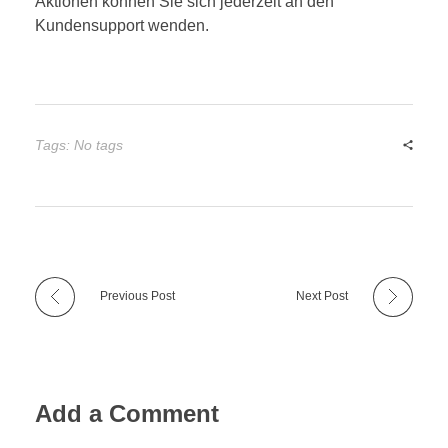
Aktionen können Sie sich jederzeit an den
Kundensupport wenden.
Tags: No tags
Previous Post
Next Post
Add a Comment