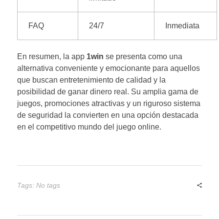
FAQ
24/7
Inmediata
En resumen, la app
1win
se presenta como una
alternativa conveniente y emocionante para aquellos
que buscan entretenimiento de calidad y la
posibilidad de ganar dinero real. Su amplia gama de
juegos, promociones atractivas y un riguroso sistema
de seguridad la convierten en una opción destacada
en el competitivo mundo del juego online.
Tags: No tags