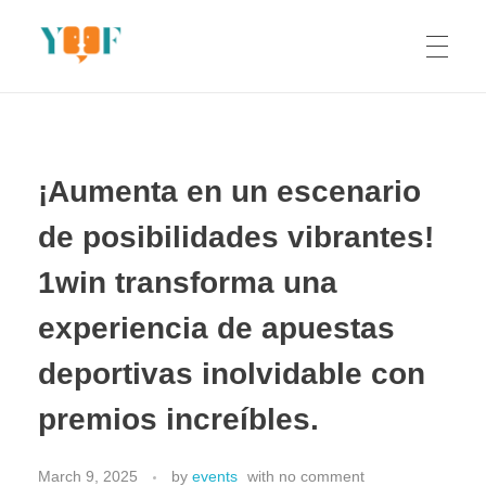
Yoof Workshops
Learn, Click, Create!
¡Aumenta en un escenario
de posibilidades vibrantes!
1win transforma una
experiencia de apuestas
deportivas inolvidable con
premios increíbles.
March 9, 2025
by
events
with
no comment