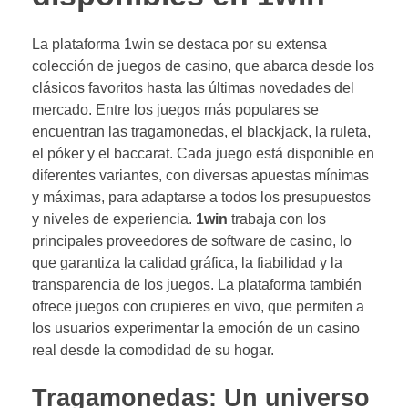
La plataforma 1win se destaca por su extensa
colección de juegos de casino, que abarca desde los
clásicos favoritos hasta las últimas novedades del
mercado. Entre los juegos más populares se
encuentran las tragamonedas, el blackjack, la ruleta,
el póker y el baccarat. Cada juego está disponible en
diferentes variantes, con diversas apuestas mínimas
y máximas, para adaptarse a todos los presupuestos
y niveles de experiencia.
1win
trabaja con los
principales proveedores de software de casino, lo
que garantiza la calidad gráfica, la fiabilidad y la
transparencia de los juegos. La plataforma también
ofrece juegos con crupieres en vivo, que permiten a
los usuarios experimentar la emoción de un casino
real desde la comodidad de su hogar.
Tragamonedas: Un universo