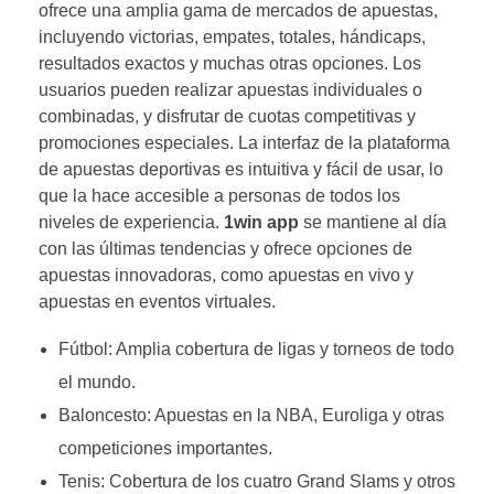
ofrece una amplia gama de mercados de apuestas,
incluyendo victorias, empates, totales, hándicaps,
resultados exactos y muchas otras opciones. Los
usuarios pueden realizar apuestas individuales o
combinadas, y disfrutar de cuotas competitivas y
promociones especiales. La interfaz de la plataforma
de apuestas deportivas es intuitiva y fácil de usar, lo
que la hace accesible a personas de todos los
niveles de experiencia.
1win app
se mantiene al día
con las últimas tendencias y ofrece opciones de
apuestas innovadoras, como apuestas en vivo y
apuestas en eventos virtuales.
Fútbol: Amplia cobertura de ligas y torneos de todo
el mundo.
Baloncesto: Apuestas en la NBA, Euroliga y otras
competiciones importantes.
Tenis: Cobertura de los cuatro Grand Slams y otros