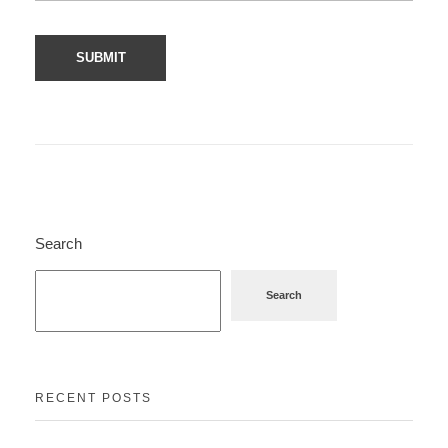
Search
Search
RECENT POSTS