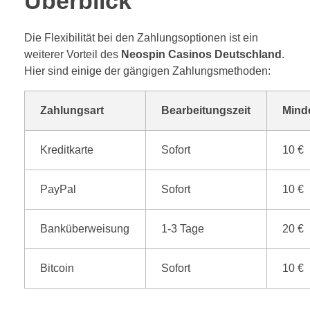
Überblick
Die Flexibilität bei den Zahlungsoptionen ist ein
weiterer Vorteil des
Neospin Casinos Deutschland
.
Hier sind einige der gängigen Zahlungsmethoden:
Zahlungsart
Bearbeitungszeit
Mind
Kreditkarte
Sofort
10 €
PayPal
Sofort
10 €
Banküberweisung
1-3 Tage
20 €
Bitcoin
Sofort
10 €