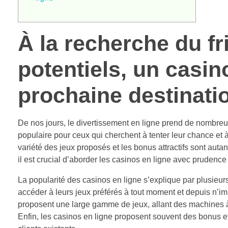
À la recherche du fr
potentiels, un casino
prochaine destinati
De nos jours, le divertissement en ligne prend de nombreu
populaire pour ceux qui cherchent à tenter leur chance et à r
variété des jeux proposés et les bonus attractifs sont autan
il est crucial d’aborder les casinos en ligne avec prudence
La popularité des casinos en ligne s’explique par plusieur
accéder à leurs jeux préférés à tout moment et depuis n’im
proposent une large gamme de jeux, allant des machines à s
Enfin, les casinos en ligne proposent souvent des bonus et