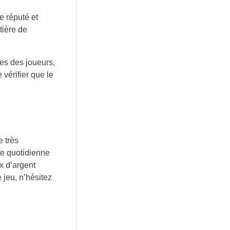
e réputé et
tière de
res des joueurs,
vérifier que le
e très
rte quotidienne
x d’argent
jeu, n’hésitez