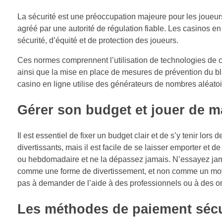
La sécurité est une préoccupation majeure pour les joueurs 
agréé par une autorité de régulation fiable. Les casinos e
sécurité, d’équité et de protection des joueurs.
Ces normes comprennent l’utilisation de technologies de cr
ainsi que la mise en place de mesures de prévention du blan
casino en ligne utilise des générateurs de nombres aléatoir
Gérer son budget et jouer de 
Il est essentiel de fixer un budget clair et de s’y tenir lor
divertissants, mais il est facile de se laisser emporter et
ou hebdomadaire et ne la dépassez jamais. N’essayez jamai
comme une forme de divertissement, et non comme un moye
pas à demander de l’aide à des professionnels ou à des or
Les méthodes de paiement séc