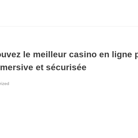
uvez le meilleur casino en ligne 
mmersive et sécurisée
rized