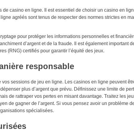
de casino en ligne. Il est essentiel de choisir un casino en lign
n ligne agréés sont tenus de respecter des normes strictes en ma
yptage pour protéger les informations personnelles et financiè
chiment d’argent et de la fraude. Il est également important de 
es (RNG) certifiés pour garantir l’équité des jeux.
manière responsable
s de vos sessions de jeu en ligne. Les casinos en ligne peuvent êtr
 de dépenser plus d’argent que prévu. Définissez une limite de pe
s de rattraper vos pertes en misant davantage. Traitez les jeu
n de gagner de l’argent. Si vous pensez avoir un problème de 
ganisations spécialisées.
urisées