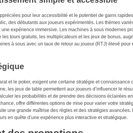
tissement simple et accessible
préciées pour leur accessibilité et le potentiel de gains rapides
blic, des débutants aux joueurs expérimentés. Les thèmes variés
ent une expérience immersive. Les machines à sous modernes p
les tours gratuits, les multiplicateurs et les jeux de bonus, aug
chines à sous avec un taux de retour au joueur (RTJ) élevé pour
tégique
carat et le poker, exigent une certaine stratégie et connaissance 
 les jeux de table permettent aux joueurs d’influencer le résul
lculer les probabilités et de prendre des décisions éclairées en
chance, offre différentes options de mise pour varier votre stratég
ssite une grande maîtrise des règles et des stratégies avancées.
ueurs en quête d’une expérience plus interactive et stratégique.