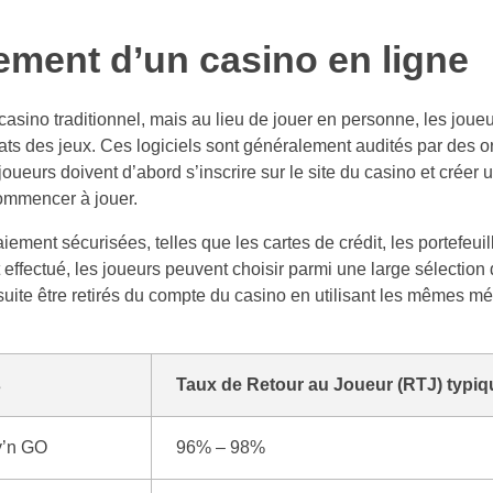
ment d’un casino en ligne
asino traditionnel, mais au lieu de jouer en personne, les joueu
tats des jeux. Ces logiciels sont généralement audités par des 
 joueurs doivent d’abord s’inscrire sur le site du casino et créer 
commencer à jouer.
ement sécurisées, telles que les cartes de crédit, les portefeuil
 effectué, les joueurs peuvent choisir parmi une large sélection 
uite être retirés du compte du casino en utilisant les mêmes m
s
Taux de Retour au Joueur (RTJ) typiq
y’n GO
96% – 98%