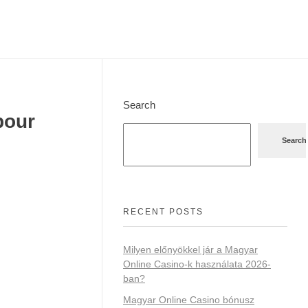
Search
pour
Search
RECENT POSTS
Milyen előnyökkel jár a Magyar
Online Casino-k használata 2026-
ban?
Magyar Online Casino bónusz