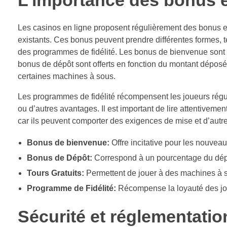
L’importance des bonus 
Les casinos en ligne proposent régulièrement des bonus et 
existants. Ces bonus peuvent prendre différentes formes, 
des programmes de fidélité. Les bonus de bienvenue sont 
bonus de dépôt sont offerts en fonction du montant déposé p
certaines machines à sous.
Les programmes de fidélité récompensent les joueurs régu
ou d’autres avantages. Il est important de lire attentiveme
car ils peuvent comporter des exigences de mise et d’autres
Bonus de bienvenue:
Offre incitative pour les nouveau
Bonus de Dépôt:
Correspond à un pourcentage du dépô
Tours Gratuits:
Permettent de jouer à des machines à s
Programme de Fidélité:
Récompense la loyauté des jou
Sécurité et réglementatio