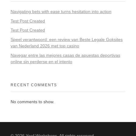
Navigating bets with ease turns hesitation into action
Test Post Created
Test Post Created
Speel verantwoord: een review van Beste Legale Goksites
van Nederland 2026 met top casino
Navegar entre las mejores casas de apuestas deportivas
online sin perderse en el intento
RECENT COMMENTS
No comments to show.
© 2026 Yoof Workshops. All rights reserved.