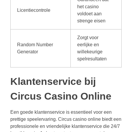
het casino
Licentiecontrole
voldoet aan
strenge eisen
Zorgt voor
Random Number
eerlijke en
Generator
willekeurige
spelresultaten
Klantenservice bij
Circus Casino Online
Een goede klantenservice is essentieel voor een
prettige speelervaring. Circus casino online biedt een
professionele en vriendelijke klantenservice die 24/7