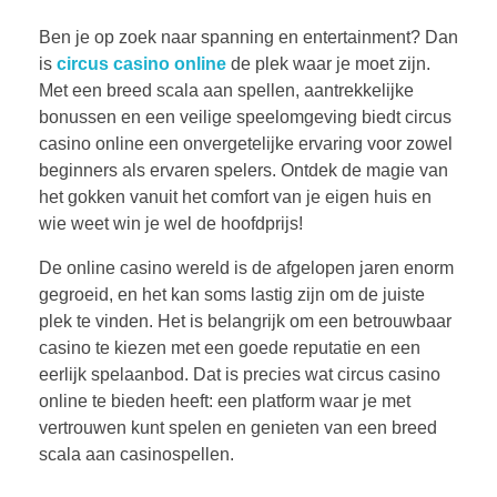
Ben je op zoek naar spanning en entertainment? Dan
is
circus casino online
de plek waar je moet zijn.
Met een breed scala aan spellen, aantrekkelijke
bonussen en een veilige speelomgeving biedt circus
casino online een onvergetelijke ervaring voor zowel
beginners als ervaren spelers. Ontdek de magie van
het gokken vanuit het comfort van je eigen huis en
wie weet win je wel de hoofdprijs!
De online casino wereld is de afgelopen jaren enorm
gegroeid, en het kan soms lastig zijn om de juiste
plek te vinden. Het is belangrijk om een betrouwbaar
casino te kiezen met een goede reputatie en een
eerlijk spelaanbod. Dat is precies wat circus casino
online te bieden heeft: een platform waar je met
vertrouwen kunt spelen en genieten van een breed
scala aan casinospellen.