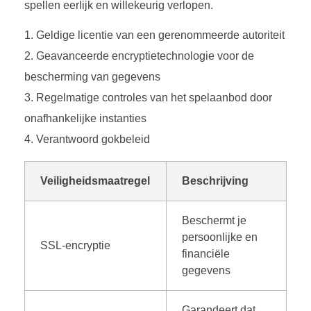
spellen eerlijk en willekeurig verlopen.
Geldige licentie van een gerenommeerde autoriteit
Geavanceerde encryptietechnologie voor de
bescherming van gegevens
Regelmatige controles van het spelaanbod door
onafhankelijke instanties
Verantwoord gokbeleid
Veiligheidsmaatregel
Beschrijving
Beschermt je
persoonlijke en
SSL-encryptie
financiële
gegevens
Garandeert dat