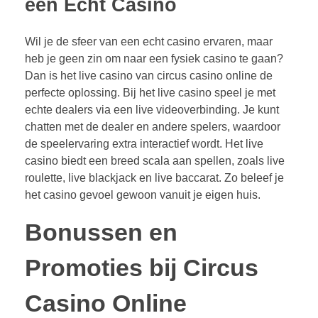
een Echt Casino
Wil je de sfeer van een echt casino ervaren, maar
heb je geen zin om naar een fysiek casino te gaan?
Dan is het live casino van circus casino online de
perfecte oplossing. Bij het live casino speel je met
echte dealers via een live videoverbinding. Je kunt
chatten met de dealer en andere spelers, waardoor
de speelervaring extra interactief wordt. Het live
casino biedt een breed scala aan spellen, zoals live
roulette, live blackjack en live baccarat. Zo beleef je
het casino gevoel gewoon vanuit je eigen huis.
Bonussen en
Promoties bij Circus
Casino Online