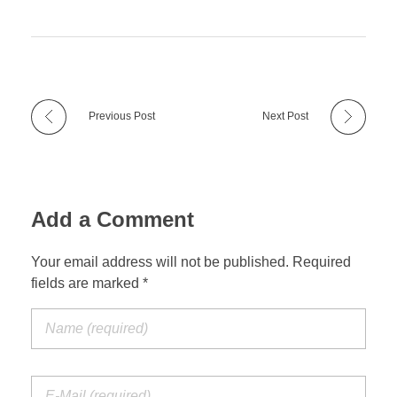
Previous Post
Next Post
Add a Comment
Your email address will not be published. Required
fields are marked *