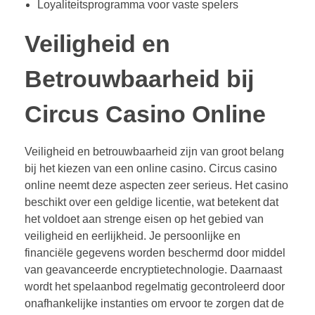
Loyaliteitsprogramma voor vaste spelers
Veiligheid en
Betrouwbaarheid bij
Circus Casino Online
Veiligheid en betrouwbaarheid zijn van groot belang
bij het kiezen van een online casino. Circus casino
online neemt deze aspecten zeer serieus. Het casino
beschikt over een geldige licentie, wat betekent dat
het voldoet aan strenge eisen op het gebied van
veiligheid en eerlijkheid. Je persoonlijke en
financiële gegevens worden beschermd door middel
van geavanceerde encryptietechnologie. Daarnaast
wordt het spelaanbod regelmatig gecontroleerd door
onafhankelijke instanties om ervoor te zorgen dat de