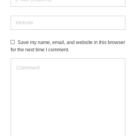
Save my name, email, and website in this browser
for the next time I comment.