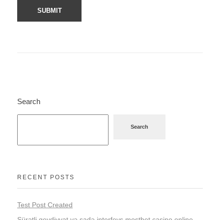
Search
Search
RECENT POSTS
Test Post Created
Sürətli qeydiyyat və sadə interfeys mostbet casino online