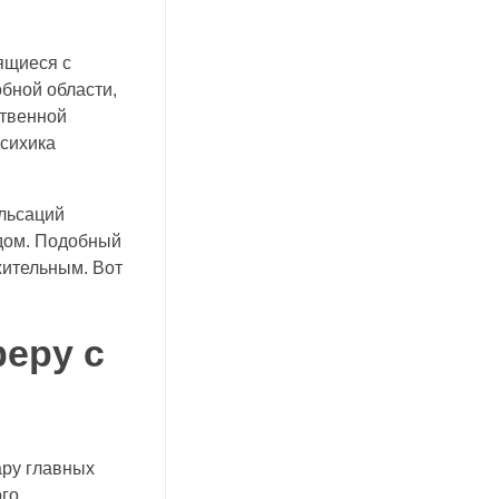
ящиеся с
бной области,
ственной
психика
ульсаций
одом. Подобный
жительным. Вот
еру с
ару главных
ого