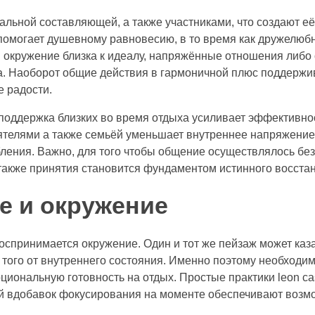
альной составляющей, а также участниками, что создают её
помогает душевному равновесию, в то время как дружелюб
 окружение близка к идеалу, напряжённые отношения либо
тва. Наоборот общие действия в гармоничной плюс поддер
 радости.
поддержка близких во время отдыха усиливает эффективно
телями а также семьёй уменьшает внутреннее напряжение
ления. Важно, для того чтобы общение осуществлялось бе
 также принятия становится фундаментом истинного восста
е и окружение
оспринимается окружение. Один и тот же пейзаж может каз
того от внутреннего состояния. Именно поэтому необходи
циональную готовность на отдых. Простые практики leon c
ей вдобавок фокусирования на моменте обеспечивают возм