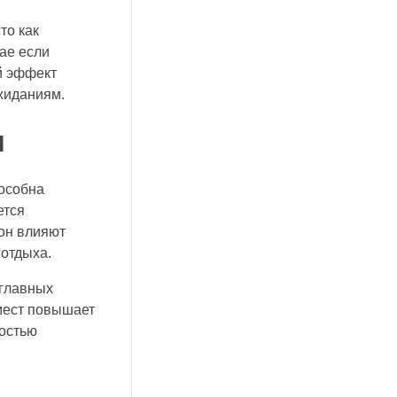
то как
ае если
й эффект
жиданиям.
я
пособна
ется
еон влияют
 отдыха.
 главных
мест повышает
ностью