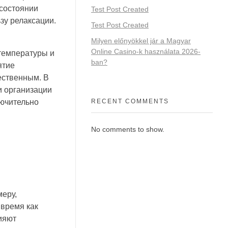
 состоянии
Test Post Created
зу релаксации.
Test Post Created
Milyen előnyökkel jár a Magyar
Online Casino-k használata 2026-
температуры и
ban?
ятие
ественным. В
и организации
RECENT COMMENTS
лючительно
No comments to show.
еру,
 время как
ияют