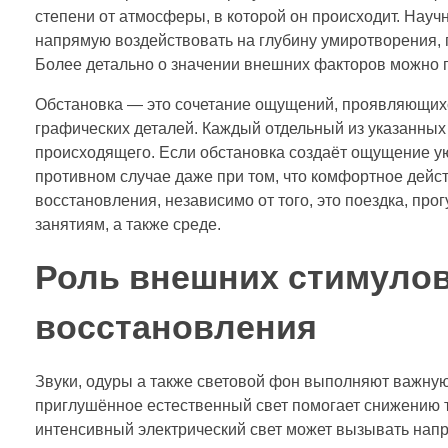
степени от атмосферы, в которой он происходит. Науч
напрямую воздействовать на глубину умиротворения, г
Более детально о значении внешних факторов можно 
Обстановка — это сочетание ощущений, проявляющихс
графических деталей. Каждый отдельный из указанных
происходящего. Если обстановка создаёт ощущение ую
противном случае даже при том, что комфортное дейс
восстановления, независимо от того, это поездка, про
занятиям, а также среде.
Роль внешних стимулов
восстановления
Звуки, одуры а также световой фон выполняют важну
приглушённое естественный свет помогает снижению т
интенсивный электрический свет может вызывать нап