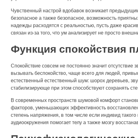
Чувственный настрой вдобавок возникает предыдущим
безопасное а также безопасное, возможность приятны
надежды расходятся с реальностью, пусть даже крас
связан из-за того, что ум анализирует не просто вн
Функция спокойствия п
Спокойствие совсем не постоянно значит отсутствие 
вызывать беспокойство, чаще всего для людей, прив
естественный естественный шум: шорох деревьев, зву
стабилизирующе при этом способствуют сохранять сте
В современных пространств шумовой комфорт станови
факторов, уменьшающих эффективность восстановлен
степень напряжения, в том числе если индивид таког
аудиоокружения помогает телу а также мозгу восстана