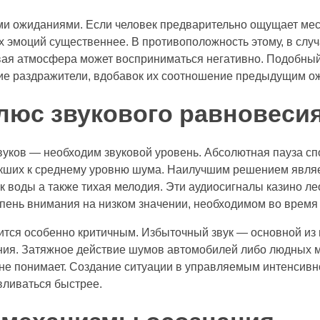
и ожиданиями. Если человек предварительно ощущает мес
х эмоций существеннее. В противоположность этому, в случ
ивая атмосфера может восприниматься негативно. Подобны
ешние раздражители, вдобавок их соотношение предыдущим о
люс звукового равновеси
звуков — необходим звуковой уровень. Абсолютная пауза с
ыкших к среднему уровню шума. Наилучшим решением явля
к воды а также тихая мелодия. Эти аудиосигналы казино л
пень внимания на низком значении, необходимом во время
тся особенно критичным. Избыточный звук — основной из
ия. Затяжное действие шумов автомобилей либо людных 
о не понимает. Создание ситуации в управляемым интенсив
вливаться быстрее.