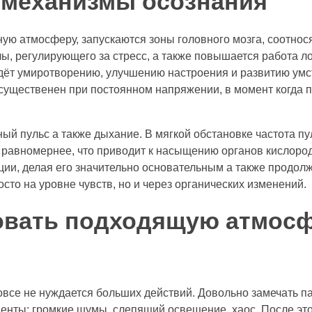
 механизмы осознания
ную атмосферу, запускаются зоны головного мозга, соотнос
ы, регулирующего за стресс, а также повышается работа ло
ёт умиротворению, улучшению настроения и развитию ум
 существенен при постоянном напряжении, в момент когда 
й пульс а также дыхание. В мягкой обстановке частота п
е равномернее, что приводит к насыщению органов кислор
ции, делая его значительно основательным а также продол
то на уровне чувств, но и через органических изменений.
овать подходящую атмосф
се не нуждается больших действий. Довольно замечать п
енты: громкие шумы, слепящий освещение, хаос. После эт