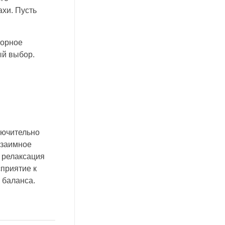
хи. Пусть
торное
ый выбор.
лючительно
взаимное
е релаксация
приятие к
 баланса.