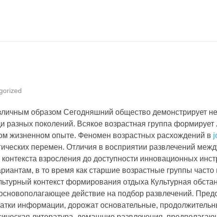
gorized
зличным образом Сегодняшний общество демонстрирует н
и разных поколений. Всякое возрастная группа формирует
нном жизненном опыте. Феномен возрастных расхождений в
j
гических перемен. Отличия в восприятии развлечений меж
 контекста взросления до доступности инновационных инст
риантам, в то время как старшие возрастные группы часто
ьтурный контекст формирования отдыха Культурная обстан
 основополагающее действие на подбор развлечений. Пред
хватки информации, дорожат основательные, продолжител
ссическая литература, домашние развлечения, предполага