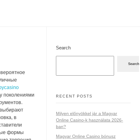
Search
Search
евероятное
 личные
oycasino
ду поколениями
RECENT POSTS
рументов.
 выбирают
Milyen előnyökkel jár a Magyar
овка, в
Online Casino-k használata 2026-
ставители
ban?
ьные формы
Magyar Online Casino bónusz
ющие терпения