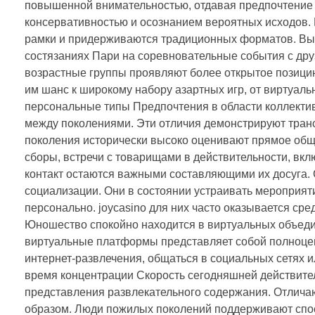
повышенной внимательностью, отдавая предпочтение у
консервативностью и осознанием вероятных исходов. К
рамки и придерживаются традиционных форматов. Выб
состязаниях Пари на соревновательные события с д
возрастные группы проявляют более открытое позици
им шанс к широкому набору азартных игр, от виртуаль
персональные типы Предпочтения в области коллекти
между поколениями. Эти отличия демонстрируют тра
поколения исторически высоко оценивают прямое общ
сборы, встречи с товарищами в действительности, вк
контакт остаются важными составляющими их досуга.
социализации. Они в состоянии устраивать мероприят
персонально. joycasino для них часто оказывается с
Юношество спокойно находится в виртуальных объеди
виртуальные платформы представляет собой полноце
интернет-развлечения, общаться в социальных сетях и
время концентрации Скорость сегодняшней действите
представления развлекательного содержания. Отлич
образом. Люди пожилых поколений поддерживают спос