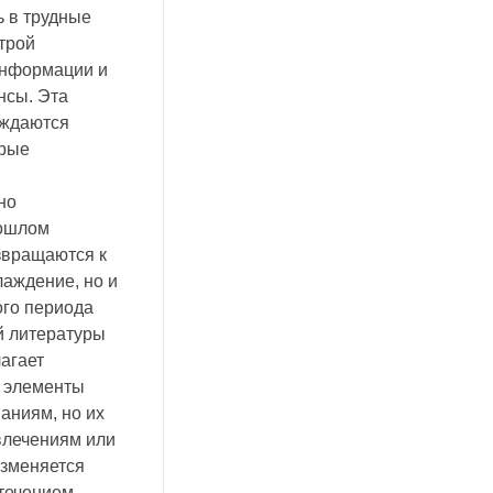
ь в трудные
трой
информации и
нсы. Эта
аждаются
орые
но
рошлом
звращаются к
лаждение, но и
ого периода
й литературы
агает
ь элементы
аниям, но их
влечениям или
изменяется
 течением