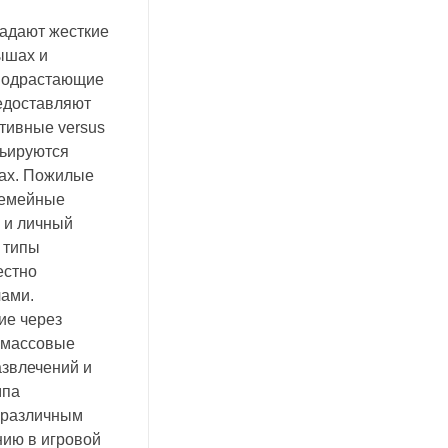
задают жесткие
ышах и
 Подрастающие
едоставляют
ктивные versus
рьируются
мах. Пожилые
семейные
 и личный
 типы
естно
чами.
ие через
 массовые
азвлечений и
мпа
 различным
нию в игровой