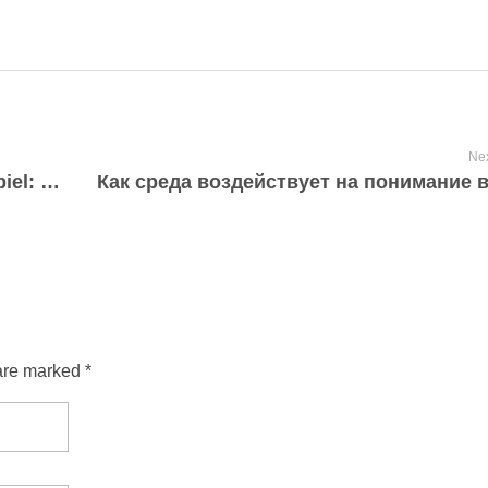
Nex
Qualität und Vielfalt im Online-Glücksspiel: Ein Leitfaden für Spieler
are marked *