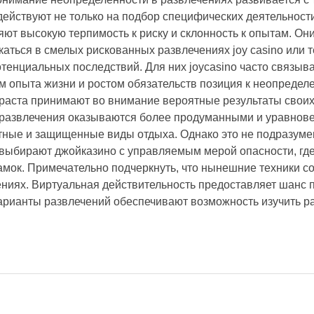
йствуют не только на подбор специфических деятельности,
яют высокую терпимость к риску и склонность к опытам. Они
аться в смелых рискованных развлечениях joy casino или 
тенциальных последствий. Для них joycasino часто связыва
 опыта жизни и ростом обязательств позиция к неопредел
зраста принимают во внимание вероятные результаты свои
Их развлечения оказываются более продуманными и уравно
тные и защищенные виды отдыха. Однако это не подразуме
 выбирают джойказино с управляемым мерой опасности, гд
мок. Примечательно подчеркнуть, что нынешние техники с
ниях. Виртуальная действительность предоставляет шанс 
арианты развлечений обеспечивают возможность изучить р