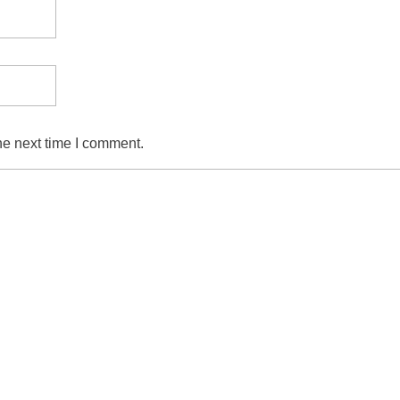
he next time I comment.