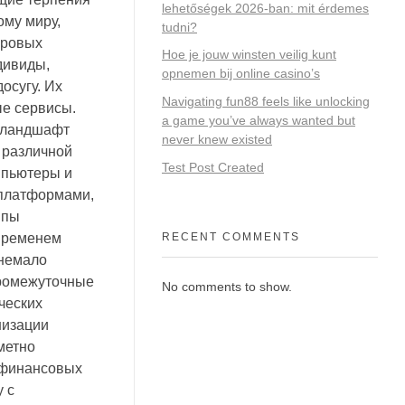
lehetőségek 2026-ban: mit érdemes
ому миру,
tudni?
фровых
Hoe je jouw winsten veilig kunt
дивиды,
opnemen bij online casino’s
осугу. Их
Navigating fun88 feels like unlocking
ые сервисы.
a game you’ve always wanted but
о ландшафт
never knew existed
 различной
Test Post Created
мпьютеры и
 платформами,
ппы
 временем
RECENT COMMENTS
 немало
Промежуточные
No comments to show.
ческих
низации
метно
 финансовых
у с