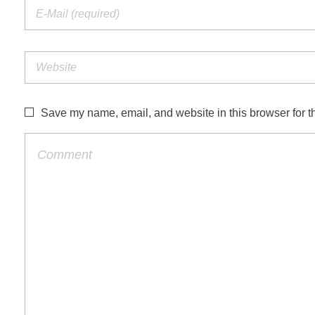
Save my name, email, and website in this browser for t