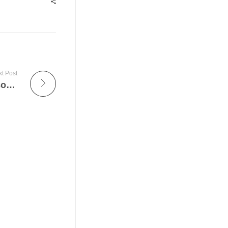
t Post
Как среда воздействует на понимание восстановления