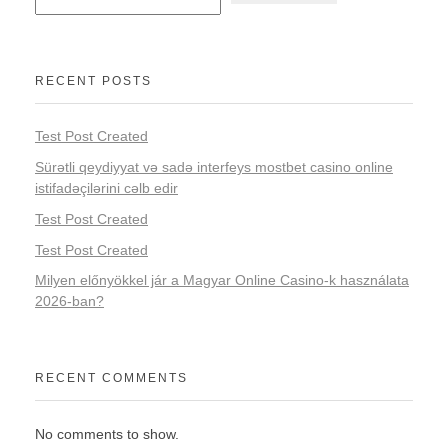
RECENT POSTS
Test Post Created
Sürətli qeydiyyat və sadə interfeys mostbet casino online
istifadəçilərini cəlb edir
Test Post Created
Test Post Created
Milyen előnyökkel jár a Magyar Online Casino-k használata
2026-ban?
RECENT COMMENTS
No comments to show.