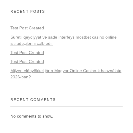
RECENT POSTS
Test Post Created
Sürətli qeydiyyat və sadə interfeys mostbet casino online
istifadəçilərini cəlb edir
Test Post Created
Test Post Created
Milyen előnyökkel jár a Magyar Online Casino-k használata
2026-ban?
RECENT COMMENTS
No comments to show.