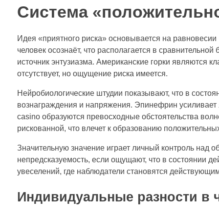
Система «положительно
Идея «приятного риска» основывается на равновесии
человек осознаёт, что располагается в сравнительной
источник энтузиазма. Американские горки являются к
отсутствует, но ощущение риска имеется.
Нейробиологические штудии показывают, что в состоя
вознаграждения и напряжения. Эпинефрин усиливает 
casino образуются превосходные обстоятельства волн
рискованной, что влечет к образованию положительны
Значительную значение играет личный контроль над о
непредсказуемость, если ощущают, что в состоянии де
увеселений, где наблюдатели становятся действующим
Индивидуальные разности в 