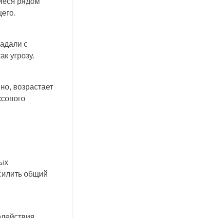
иеся рядом
его.
адали с
к угрозу.
но, возрастает
ссового
ных
силить общий
одействия