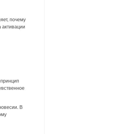
яет, почему
а активации
 принцип
чувственное
новесии. В
ому