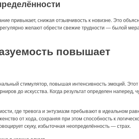
пределённости
ие привыкает, снижая отзывчивость к новизне. Это объясн
регулярно желают обрести свежие трудности — былой мер
казуемость повышает
нальный стимулятор, повышая интенсивность эмоций. Этот
рниров до искусства. Когда результат определен наперед, 
сти, где тревога и энтузиазм пребывают в идеальном рав
енство от хода, сохраняя при этом способность к логическ
оцирует скуку, избыточная неопределённость — страх.