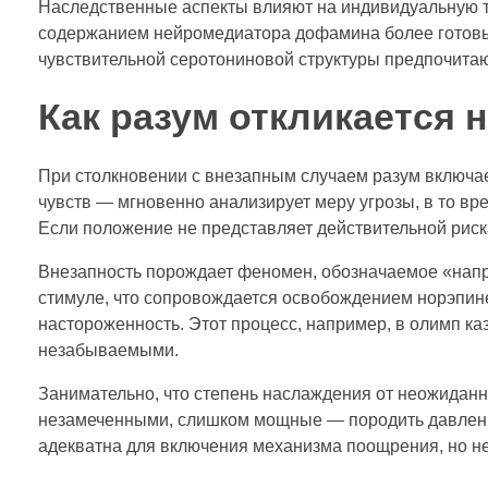
Наследственные аспекты влияют на индивидуальную 
содержанием нейромедиатора дофамина более готовы 
чувствительной серотониновой структуры предпочитаю
Как разум откликается
При столкновении с внезапным случаем разум включа
чувств — мгновенно анализирует меру угрозы, в то в
Если положение не представляет действительной риск
Внезапность порождает феномен, обозначаемое «нап
стимуле, что сопровождается освобождением норэпин
настороженность. Этот процесс, например, в олимп к
незабываемыми.
Занимательно, что степень наслаждения от неожиданн
незамеченными, слишком мощные — породить давление
адекватна для включения механизма поощрения, но не