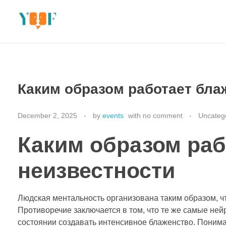
Yoof Workshops
Learn, Click, Create!
Каким образом работает бла
December 2, 2025
by
events
with
no comment
Uncateg
Каким образом раб
неизвестности
Людская ментальность организована таким образом, что
Противоречие заключается в том, что те же самые не
состоянии создавать интенсивное блаженство. Понима