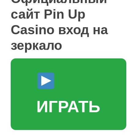
сайт Pin Up
Casino вход на
зеркало
ИГРАТЬ