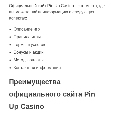
Официальный сайт Pin Up Casino – это место, где
вы можете найти информацию о следующих
аспектах:
Описание игр
Правила игры
Термы и условия
Бонусы и акции
Методы оплаты
Контактная информация
Преимущества
официального сайта Pin
Up Casino