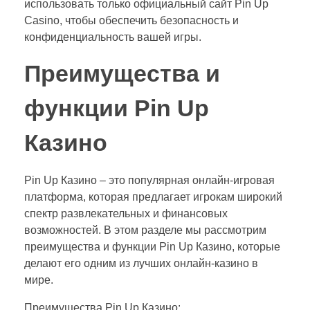
использовать только официальный сайт Pin Up
Casino, чтобы обеспечить безопасность и
конфиденциальность вашей игры.
Преимущества и
функции Pin Up
Казино
Pin Up Казино – это популярная онлайн-игровая
платформа, которая предлагает игрокам широкий
спектр развлекательных и финансовых
возможностей. В этом разделе мы рассмотрим
преимущества и функции Pin Up Казино, которые
делают его одним из лучших онлайн-казино в
мире.
Преимущества Pin Up Казино: