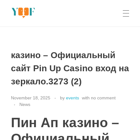
Yoof Workshops
Learn, Click, Create!
казино – Официальный
сайт Pin Up Casino вход на
зеркало.3273 (2)
November 18, 2025
by
events
with
no comment
News
Пин Ап казино –
Официальный