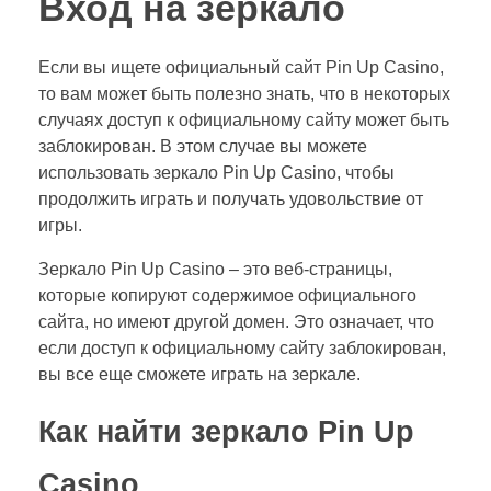
Вход на зеркало
Если вы ищете официальный сайт Pin Up Casino,
то вам может быть полезно знать, что в некоторых
случаях доступ к официальному сайту может быть
заблокирован. В этом случае вы можете
использовать зеркало Pin Up Casino, чтобы
продолжить играть и получать удовольствие от
игры.
Зеркало Pin Up Casino – это веб-страницы,
которые копируют содержимое официального
сайта, но имеют другой домен. Это означает, что
если доступ к официальному сайту заблокирован,
вы все еще сможете играть на зеркале.
Как найти зеркало Pin Up
Casino