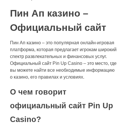
Пин Ап казино –
Официальный сайт
Пин Ап казино – это популярная онлайн-игровая
платформа, которая предлагает игрокам широкий
спектр развлекательных и финансовых услуг.
Официальный сайт Pin Up Casino – это место, где
вы можете найти все необходимые информацию
о казино, его правилах и условиях.
О чем говорит
официальный сайт Pin Up
Casino?