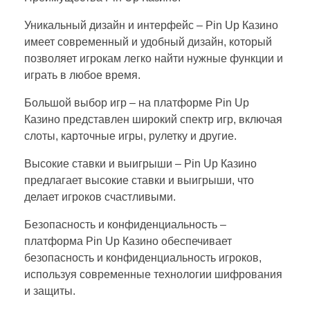
Уникальный дизайн и интерфейс – Pin Up Казино
имеет современный и удобный дизайн, который
позволяет игрокам легко найти нужные функции и
играть в любое время.
Большой выбор игр – на платформе Pin Up
Казино представлен широкий спектр игр, включая
слоты, карточные игры, рулетку и другие.
Высокие ставки и выигрыши – Pin Up Казино
предлагает высокие ставки и выигрыши, что
делает игроков счастливыми.
Безопасность и конфиденциальность –
платформа Pin Up Казино обеспечивает
безопасность и конфиденциальность игроков,
используя современные технологии шифрования
и защиты.