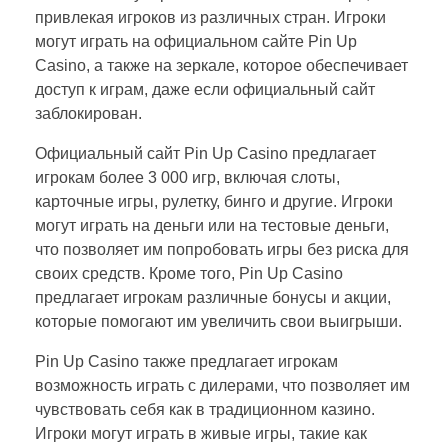
привлекая игроков из различных стран. Игроки
могут играть на официальном сайте Pin Up
Casino, а также на зеркале, которое обеспечивает
доступ к играм, даже если официальный сайт
заблокирован.
Официальный сайт Pin Up Casino предлагает
игрокам более 3 000 игр, включая слоты,
карточные игры, рулетку, бинго и другие. Игроки
могут играть на деньги или на тестовые деньги,
что позволяет им попробовать игры без риска для
своих средств. Кроме того, Pin Up Casino
предлагает игрокам различные бонусы и акции,
которые помогают им увеличить свои выигрыши.
Pin Up Casino также предлагает игрокам
возможность играть с дилерами, что позволяет им
чувствовать себя как в традиционном казино.
Игроки могут играть в живые игры, такие как