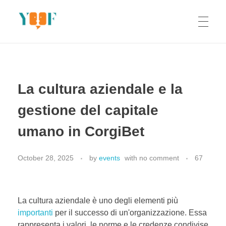
Yoof Workshops
Learn, Click, Create!
La cultura aziendale e la
gestione del capitale
umano in CorgiBet
October 28, 2025
by
events
with
no comment
67
La cultura aziendale è uno degli elementi più
importanti
per il successo di un'organizzazione. Essa
rappresenta i valori, le norme e le credenze condivise