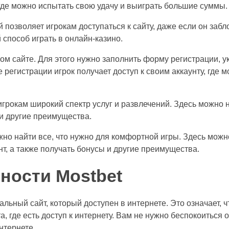
, где можно испытать свою удачу и выиграть большие суммы.
 позволяет игрокам доступаться к сайту, даже если он забл
 способ играть в онлайн-казино.
ом сайте. Для этого нужно заполнить форму регистрации, у
регистрации игрок получает доступ к своим аккаунту, где 
грокам широкий спектр услуг и развлечений. Здесь можно н
 и другие преимущества.
жно найти все, что нужно для комфортной игры. Здесь можн
т, а также получать бонусы и другие преимущества.
ности Mostbet
льный сайт, который доступен в интернете. Это означает, 
, где есть доступ к интернету. Вам не нужно беспокоиться о
нтернете.