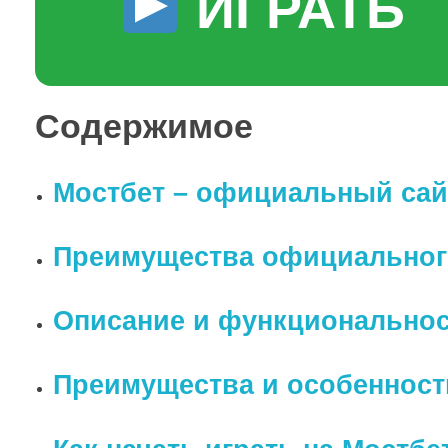
ИГРАТЬ
Содержимое
Мостбет – официальный сай
Преимущества официального
Описание и функционально
Преимущества и особенност