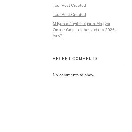
Test Post Created
Test Post Created
Milyen előnyökkel jár a Magyar
Online Casino-k használata 2026-
ban?
RECENT COMMENTS
No comments to show.