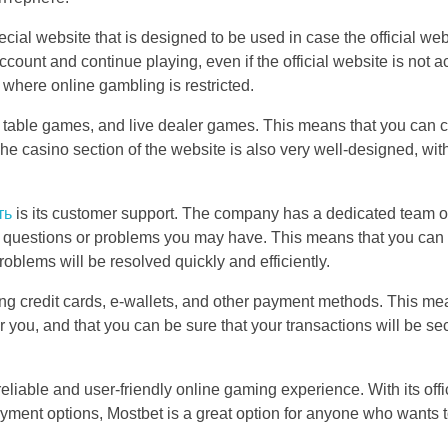
pecial website that is designed to be used in case the official we
count and continue playing, even if the official website is not a
s where online gambling is restricted.
s, table games, and live dealer games. This means that you can 
e casino section of the website is also very well-designed, with
ть
is its customer support. The company has a dedicated team o
ny questions or problems you may have. This means that you can 
oblems will be resolved quickly and efficiently.
ding credit cards, e-wallets, and other payment methods. This me
you, and that you can be sure that your transactions will be s
reliable and user-friendly online gaming experience. With its offi
yment options, Mostbet is a great option for anyone who wants t