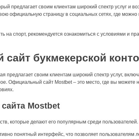
орый предлагает своим клиентам широкий спектр услуг и в
 свою официальную страницу в социальных сетях, где можно
ить на спорт, рекомендуется ознакомиться с условиями и п
 сайт букмекерской конт
ая предлагает своим клиентам широкий спектр услуг, включ
гое. Официальный сайт Mostbet – это место, где вы можете 
овиях.
сайта Mostbet
тв, которые делают его популярным среди пользователей.
тивно понятный интерфейс, что позволяет пользователям ле