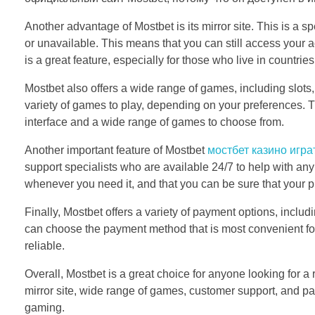
Another advantage of Mostbet is its mirror site. This is a s
or unavailable. This means that you can still access your ac
is a great feature, especially for those who live in countrie
Mostbet also offers a wide range of games, including slot
variety of games to play, depending on your preferences. Th
interface and a wide range of games to choose from.
Another important feature of Mostbet
мостбет казино игра
support specialists who are available 24/7 to help with a
whenever you need it, and that you can be sure that your pr
Finally, Mostbet offers a variety of payment options, inclu
can choose the payment method that is most convenient for 
reliable.
Overall, Mostbet is a great choice for anyone looking for a 
mirror site, wide range of games, customer support, and pa
gaming.