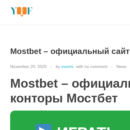
Yoof Workshops
Learn, Click, Create!
Mostbet – официальный сайт
November 20, 2025
by
events
with
no comment
News
Mostbet – официал
конторы Мостбет