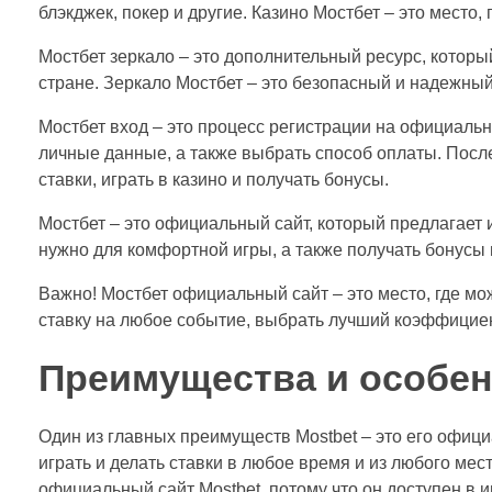
блэкджек, покер и другие. Казино Мостбет – это место
Мостбет зеркало – это дополнительный ресурс, который
стране. Зеркало Мостбет – это безопасный и надежный
Мостбет вход – это процесс регистрации на официальн
личные данные, а также выбрать способ оплаты. После 
ставки, играть в казино и получать бонусы.
Мостбет – это официальный сайт, который предлагает и
нужно для комфортной игры, а также получать бонусы
Важно! Мостбет официальный сайт – это место, где мо
ставку на любое событие, выбрать лучший коэффициен
Преимущества и особен
Один из главных преимуществ Mostbet – это его официа
играть и делать ставки в любое время и из любого места
официальный сайт Mostbet, потому что он доступен в и