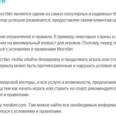
те
 Мостбет является одним из самых популярных и надежных б
х пор успешно развивается, предоставляя своим клиентам 
свои ограничения и правила. К примеру, некоторые страны и
ния на минимальный возраст для игроков. Поэтому, перед т
ься с условиями и правилами Мостбет.
бет, чтобы обойти блокировку и продолжить играть или ста
 зеркала может быть противозаконным и нарушать условия 
екерской конторы, и все услуги и возможности, предлагае
 тем как начать играть или ставить на спорт, рекомендуетс
и и правилами.
су mostbet.com. Там можно найти все необходимые информ
миться с условиями и правилами.