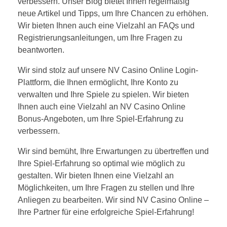
verbessern. Unser Blog bietet Ihnen regelmäßig
neue Artikel und Tipps, um Ihre Chancen zu erhöhen.
Wir bieten Ihnen auch eine Vielzahl an FAQs und
Registrierungsanleitungen, um Ihre Fragen zu
beantworten.
Wir sind stolz auf unsere NV Casino Online Login-
Plattform, die Ihnen ermöglicht, Ihre Konto zu
verwalten und Ihre Spiele zu spielen. Wir bieten
Ihnen auch eine Vielzahl an NV Casino Online
Bonus-Angeboten, um Ihre Spiel-Erfahrung zu
verbessern.
Wir sind bemüht, Ihre Erwartungen zu übertreffen und
Ihre Spiel-Erfahrung so optimal wie möglich zu
gestalten. Wir bieten Ihnen eine Vielzahl an
Möglichkeiten, um Ihre Fragen zu stellen und Ihre
Anliegen zu bearbeiten. Wir sind NV Casino Online –
Ihre Partner für eine erfolgreiche Spiel-Erfahrung!