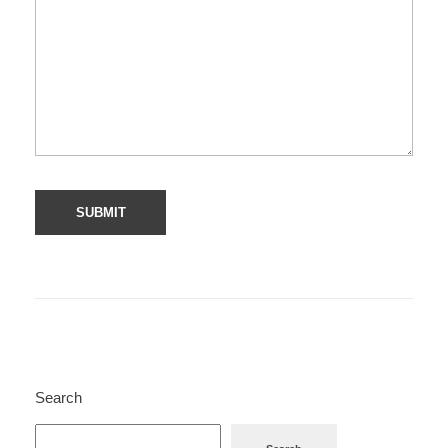
Search