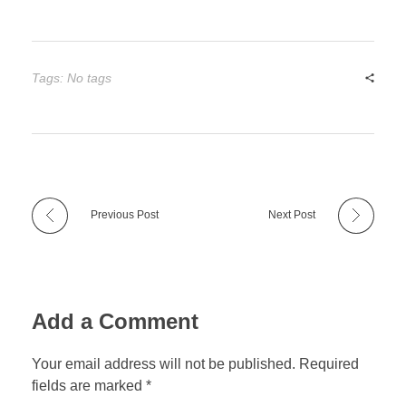
Tags: No tags
Previous Post
Next Post
Add a Comment
Your email address will not be published. Required
fields are marked *