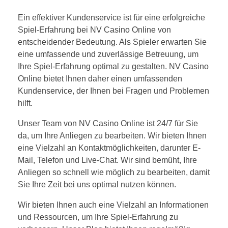
Ein effektiver Kundenservice ist für eine erfolgreiche
Spiel-Erfahrung bei NV Casino Online von
entscheidender Bedeutung. Als Spieler erwarten Sie
eine umfassende und zuverlässige Betreuung, um
Ihre Spiel-Erfahrung optimal zu gestalten. NV Casino
Online bietet Ihnen daher einen umfassenden
Kundenservice, der Ihnen bei Fragen und Problemen
hilft.
Unser Team von NV Casino Online ist 24/7 für Sie
da, um Ihre Anliegen zu bearbeiten. Wir bieten Ihnen
eine Vielzahl an Kontaktmöglichkeiten, darunter E-
Mail, Telefon und Live-Chat. Wir sind bemüht, Ihre
Anliegen so schnell wie möglich zu bearbeiten, damit
Sie Ihre Zeit bei uns optimal nutzen können.
Wir bieten Ihnen auch eine Vielzahl an Informationen
und Ressourcen, um Ihre Spiel-Erfahrung zu