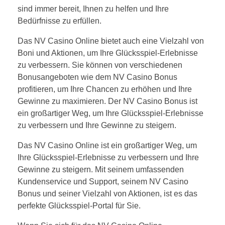
sind immer bereit, Ihnen zu helfen und Ihre
Bedürfnisse zu erfüllen.
Das NV Casino Online bietet auch eine Vielzahl von
Boni und Aktionen, um Ihre Glücksspiel-Erlebnisse
zu verbessern. Sie können von verschiedenen
Bonusangeboten wie dem NV Casino Bonus
profitieren, um Ihre Chancen zu erhöhen und Ihre
Gewinne zu maximieren. Der NV Casino Bonus ist
ein großartiger Weg, um Ihre Glücksspiel-Erlebnisse
zu verbessern und Ihre Gewinne zu steigern.
Das NV Casino Online ist ein großartiger Weg, um
Ihre Glücksspiel-Erlebnisse zu verbessern und Ihre
Gewinne zu steigern. Mit seinem umfassenden
Kundenservice und Support, seinem NV Casino
Bonus und seiner Vielzahl von Aktionen, ist es das
perfekte Glücksspiel-Portal für Sie.