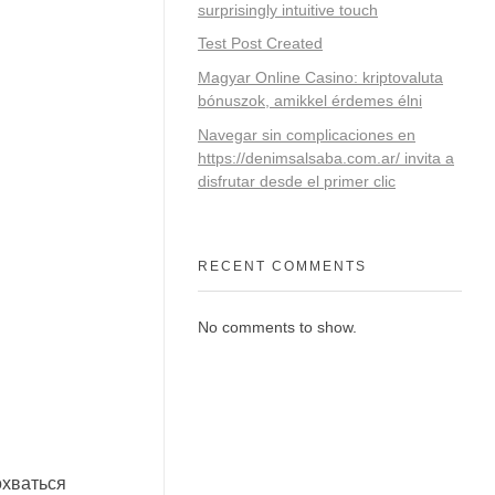
surprisingly intuitive touch
Test Post Created
Magyar Online Casino: kriptovaluta
bónuszok, amikkel érdemes élni
Navegar sin complicaciones en
https://denimsalsaba.com.ar/ invita a
disfrutar desde el primer clic
RECENT COMMENTS
No comments to show.
охваться