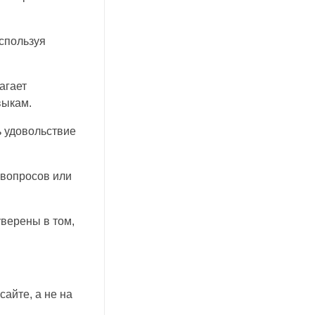
используя
агает
выкам.
ь удовольствие
 вопросов или
верены в том,
айте, а не на