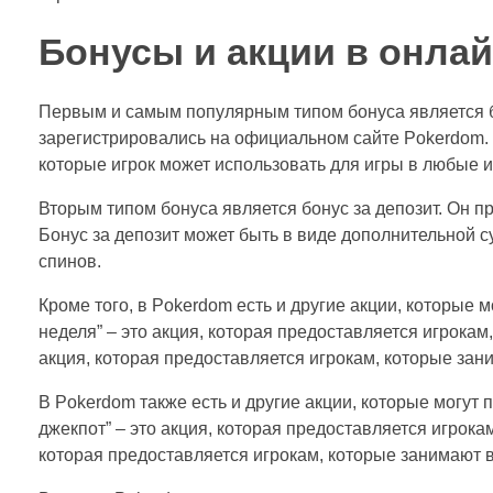
Бонусы и акции в онла
Первым и самым популярным типом бонуса является б
зарегистрировались на официальном сайте Pokerdom. 
которые игрок может использовать для игры в любые и
Вторым типом бонуса является бонус за депозит. Он п
Бонус за депозит может быть в виде дополнительной с
спинов.
Кроме того, в Pokerdom есть и другие акции, которые
неделя” – это акция, которая предоставляется игрокам,
акция, которая предоставляется игрокам, которые зан
В Pokerdom также есть и другие акции, которые могут
джекпот” – это акция, которая предоставляется игрокам
которая предоставляется игрокам, которые занимают в