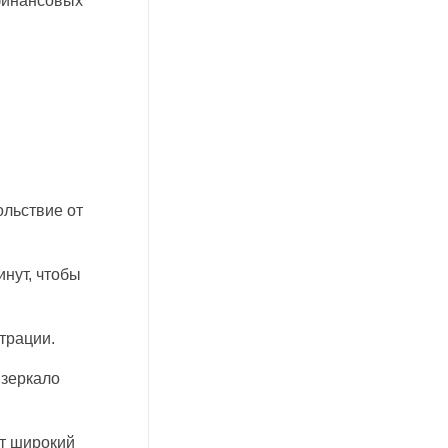
 финансовых
ольствие от
нут, чтобы
трации.
 зеркало
ет широкий