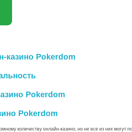
н-казино Pokerdom
альность
-казино Pokerdom
зино Pokerdom
мному количеству онлайн-казино, но не все из них могут п