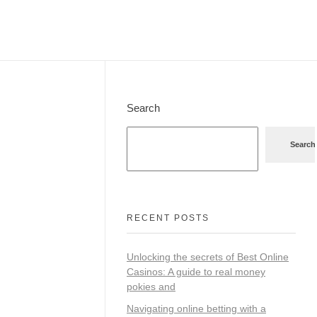
Search
Search
RECENT POSTS
Unlocking the secrets of Best Online
Casinos: A guide to real money
pokies and
Navigating online betting with a