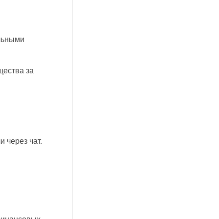
ельными
щества за
 через чат.