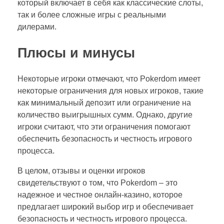
который включает в себя как классические слоты,
так и более сложные игры с реальными
дилерами.
Плюсы и минусы
Некоторые игроки отмечают, что Pokerdom имеет
некоторые ограничения для новых игроков, такие
как минимальный депозит или ограничение на
количество выигрышных сумм. Однако, другие
игроки считают, что эти ограничения помогают
обеспечить безопасность и честность игрового
процесса.
В целом, отзывы и оценки игроков
свидетельствуют о том, что Pokerdom – это
надежное и честное онлайн-казино, которое
предлагает широкий выбор игр и обеспечивает
безопасность и честность игрового процесса.