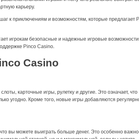
артную карьеру.
шаг к приключениям и возможностям, которые предлагает P
гает игрокам безопасные и надежные игровые возможности.
оддержке Pinco Casino.
inco Casino
слоты, карточные игры, рулетку и другие. Это означает, чт
олько угодно. Кроме того, новые игры добавляются регулярн
, что вы можете выиграть больше денег. Это особенно важно