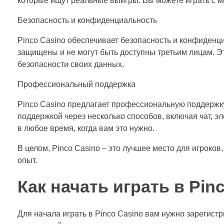
которые ищут реальные выигры. Вы можете играть с ми
Безопасность и конфиденциальность
Pinco Casino обеспечивает безопасность и конфиденци
защищены и не могут быть доступны третьим лицам. Это
безопасности своих данных.
Профессиональный поддержка
Pinco Casino предлагает профессиональную поддержку
поддержкой через несколько способов, включая чат, э
в любое время, когда вам это нужно.
В целом, Pinco Casino – это лучшее место для игроко
опыт.
Как начать играть в Pin
Для начала играть в Pinco Casino вам нужно зарегист