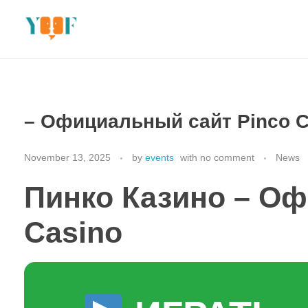
Yoof Workshops
Learn, Click, Create!
– Официальный сайт Pinco C
November 13, 2025
by
events
with
no comment
News
Пинко Казино – Оф
Casino