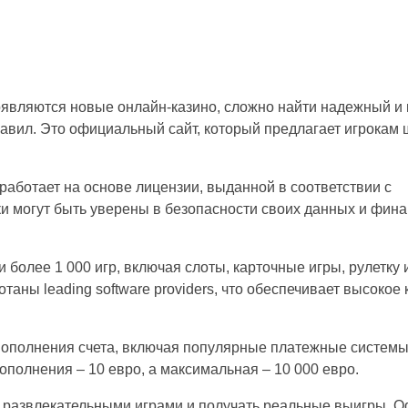
появляются новые онлайн-казино, сложно найти надежный 
правил. Это официальный сайт, который предлагает игрокам
работает на основе лицензии, выданной в соответствии с
ки могут быть уверены в безопасности своих данных и фин
 более 1 000 игр, включая слоты, карточные игры, рулетку 
таны leading software providers, что обеспечивает высокое 
пополнения счета, включая популярные платежные системы,
 пополнения – 10 евро, а максимальная – 10 000 евро.
ься развлекательными играми и получать реальные выигры.