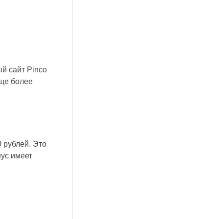
ый сайт Pinco
еще более
 рублей. Это
нус имеет