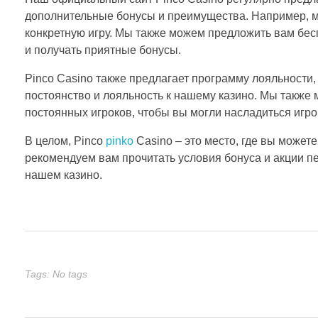
дополнительные бонусы и преимущества. Например, м
конкретную игру. Мы также можем предложить вам бес
и получать приятные бонусы.
Pinco Casino также предлагает программу лояльности
постоянство и лояльность к нашему казино. Мы такж
постоянных игроков, чтобы вы могли насладиться игро
В целом, Pinco
pinko
Casino – это место, где вы может
рекомендуем вам прочитать условия бонуса и акции пе
нашем казино.
Tags: No tags