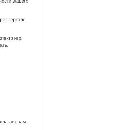
сности вашего
ерез зеркало
пектр игр,
ать.
едлагает вам