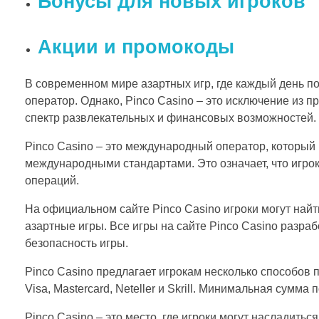
Бонусы для новых игроков
Акции и промокоды
В современном мире азартных игр, где каждый день 
оператор. Однако, Pinco Casino – это исключение из 
спектр развлекательных и финансовых возможностей.
Pinco Casino – это международный оператор, который 
международными стандартами. Это означает, что игро
операций.
На официальном сайте Pinco Casino игроки могут найти
азартные игры. Все игры на сайте Pinco Casino разрабо
безопасность игры.
Pinco Casino предлагает игрокам несколько способов 
Visa, Mastercard, Neteller и Skrill. Минимальная сумма
Pinco Casino – это место, где игроки могут насладит