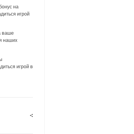
бонус на
адиться игрой
а ваше
ля наших
Мы
диться игрой в