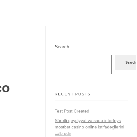
Search
Search
co
RECENT POSTS
Test Post Created
Sürətli qeydiyyat və sadə interfeys
mostbet casino online istifadəçilərini
cəlb edir