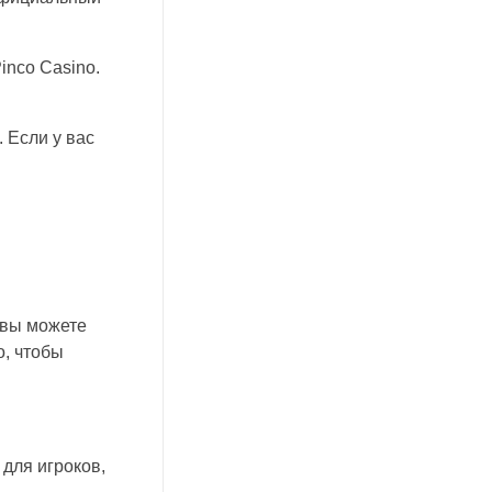
inco Casino.
 Если у вас
о вы можете
о, чтобы
 для игроков,