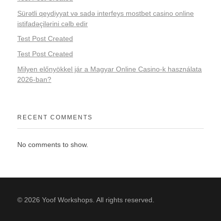
Sürətli qeydiyyat və sadə interfeys mostbet casino online
istifadəçilərini cəlb edir
Test Post Created
Test Post Created
Milyen előnyökkel jár a Magyar Online Casino-k használata
2026-ban?
RECENT COMMENTS
No comments to show.
© 2026 Yoof Workshops. All rights reserved.