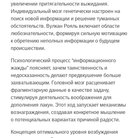
увеличении притягательности выжидания.
Индивидуальный мозг генетически настроен на
поиск новой информации и решение туманных
обстоятельств. Вулкан Рояль включает области
любознательности, формируя сильную мотивацию
к обретению неполных информации о будущем
происшествии.
Психологический процесс “информационного
жажды” поясняет, зачем таинственность и
недосказанность делают предвкушение больше
захватывающим. Головной мозг расценивает
фрагментарную данные в качестве задачу,
стимулируя деятельность воображения для
дополнения лакун. Этот ход запускает механизмы
вознаграждения, создавая конкретное мышление
о потенциальных вариантах причиной радости.
Концепция оптимального уровня возбуждения