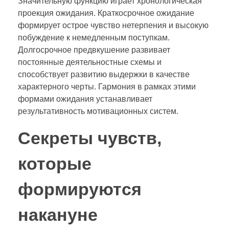
Значительную функцию играет хронологическая
проекция ожидания. Краткосрочное ожидание
формирует острое чувство нетерпения и высокую
побуждение к немедленным поступкам.
Долгосрочное предвкушение развивает
постоянные деятельностные схемы и
способствует развитию выдержки в качестве
характерного черты. Гармония в рамках этими
формами ожидания устанавливает
результативность мотивационных систем.
Секреты чувств,
которые
формируются
накануне