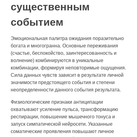
существенным
событием
Эмоциональная палитра ожидания поразительно
богата и многогранна. Основные переживания
(счастье, беспокойство, заинтересованность и
волнение) комбинируются в уникальные
комбинации, формируя неповторимые ощущения.
Сила данных чувств зависит в результате личной
значимости предстоящего события и степени
неопределенности данного события результата.
Физиологические признаки антиципации
охватывают усиление пульса, трансформацию
респирации, повышение мышечного тонуса и
запуск симпатической нейросети. Указанные
соматические проявления повышают личное