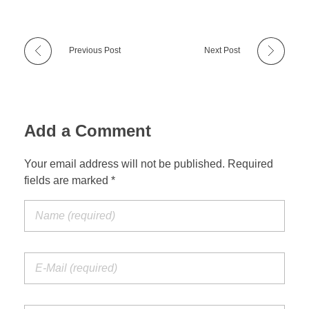
Previous Post
Next Post
Add a Comment
Your email address will not be published. Required
fields are marked *