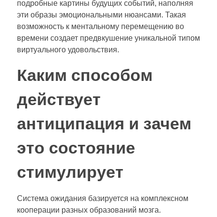
подробные картины будущих событий, наполняя
эти образы эмоциональными нюансами. Такая
возможность к ментальному перемещению во
времени создает предвкушение уникальной типом
виртуального удовольствия.
Каким способом
действует
антиципация и зачем
это состояние
стимулирует
Система ожидания базируется на комплексном
кооперации разных образований мозга.