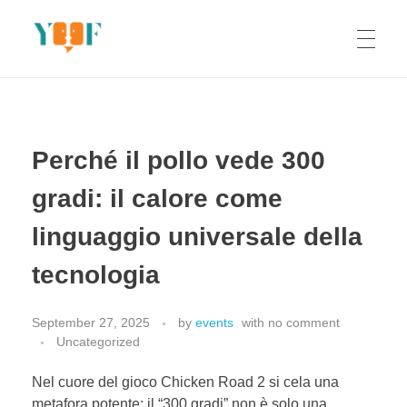
Yoof Workshops
Learn, Click, Create!
Perché il pollo vede 300
gradi: il calore come
linguaggio universale della
tecnologia
September 27, 2025
by
events
with
no comment
Uncategorized
Nel cuore del gioco Chicken Road 2 si cela una
metafora potente: il “300 gradi” non è solo una